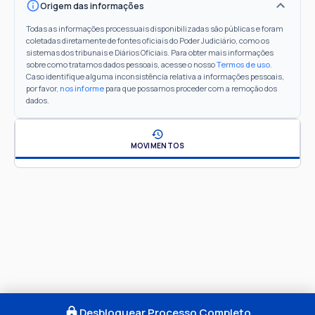
Origem das informações
Todas as informações processuais disponibilizadas são públicas e foram
coletadas diretamente de fontes oficiais do Poder Judiciário, como os
sistemas dos tribunais e Diários Oficiais. Para obter mais informações
sobre como tratamos dados pessoais, acesse o nosso
Termos de uso
.
Caso identifique alguma inconsistência relativa a informações pessoais,
por favor,
nos informe
para que possamos proceder com a remoção dos
dados.
MOVIMENTOS
Desbloquear Processo Completo