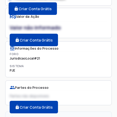
Criar Conta Grátis
R$
Valor da Ação
Valor não informado
Criar Conta Grátis
Informações do Processo
FORO
JurisdicaoLocal#21
SISTEMA
PJE
Partes do Processo
Partes não disponíveis
Criar Conta Grátis