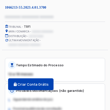
1066213-55.2023.4.01.3700
xxxxxxxx xxxxxxxxx xxxxxxx
TRF1
TRIBUNAL
xxxxxx xxxxxxxx
VARA / COMARCA
xx/xx/xxxx
DISTRIBUIÇÃO
ÚLTIMA MOVIMENTAÇÃO
xxxxxx xxxxxxxx xxxxxxx
Tempo Estimado do Processo
12 a 18 meses
Criar Conta Grátis
Prováveis Movimentações (não garantido)
Aguardando análise do juiz
1.
Possível audiência de conciliação
2.