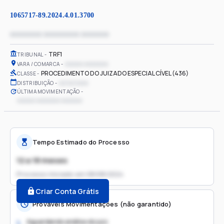
1065717-89.2024.4.01.3700
xxxxxxxx xxxxxxxxx xxxxxxx
TRF1
TRIBUNAL
xxxxxx xxxxxxxx
VARA / COMARCA
PROCEDIMENTO DO JUIZADO ESPECIAL CÍVEL (436)
CLASSE
xx/xx/xxxx
DISTRIBUIÇÃO
ÚLTIMA MOVIMENTAÇÃO
xxxxxx xxxxxxxx xxxxxxx
Tempo Estimado do Processo
12 a 18 meses
Processo iniciado em
08/08/2024
Criar Conta Grátis
Prováveis Movimentações (não garantido)
Aguardando análise do juiz
1.