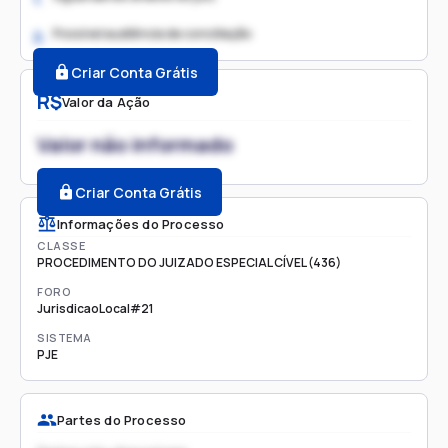
Possível audiência de conciliação
2.
Criar Conta Grátis
R$
Valor da Ação
Valor não informado
Criar Conta Grátis
Informações do Processo
CLASSE
PROCEDIMENTO DO JUIZADO ESPECIAL CÍVEL (436)
FORO
JurisdicaoLocal#21
SISTEMA
PJE
Partes do Processo