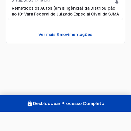
21/08/2024 17:16:20
Remetidos os Autos (em diligência) da Distribuição
ao 10ª Vara Federal de Juizado Especial Cível da SJMA
Ver mais
8
movimentações
Desbloquear Processo Completo
Como Funciona
FAQ
Notícias
Termos
Privacidade