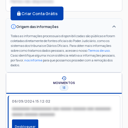
Partes não disponíveis
Criar Conta Grátis
Origem das informações
Todas as informações processuais disponibilizadas são públicas e foram
coletadas diretamente de fontes oficiais do Poder Judiciário, como os
sistemas dos tribunais e Diários Oficiais. Para obter mais informações
sobre como tratamos dados pessoais, acesse o nosso
Termos de uso
.
Caso identifique alguma inconsistência relativa a informações pessoais,
por favor,
nos informe
para que possamos proceder com a remoção dos
dados.
MOVIMENTOS
13
06/09/2024 15:12:02
xxxxxxxx xxxxxxxxx xxx xxxxx xxxxxx xxx xxxxxxx
xxxxx xxxxxx xxxxxxx
Desbloquear