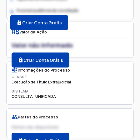
Possível audiência de conciliação
2.
Criar Conta Grátis
R$
Valor da Ação
Valor não informado
Criar Conta Grátis
Informações do Processo
CLASSE
Execução de Título Extrajudicial
SISTEMA
CONSULTA_UNIFICADA
Partes do Processo
Partes não disponíveis