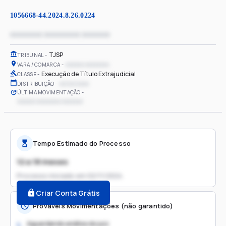
1056668-44.2024.8.26.0224
xxxxxxxx xxxxxxxxx xxxxxxx
TJSP
TRIBUNAL
xxxxxx xxxxxxxx
VARA / COMARCA
Execução de Título Extrajudicial
CLASSE
xx/xx/xxxx
DISTRIBUIÇÃO
ÚLTIMA MOVIMENTAÇÃO
xxxxxx xxxxxxxx xxxxxxx
Tempo Estimado do Processo
12 a 18 meses
Processo iniciado em
02/11/2024
Criar Conta Grátis
Prováveis Movimentações (não garantido)
Aguardando análise do juiz
1.