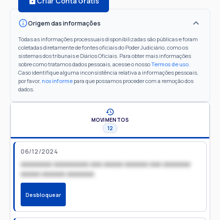
Criar Conta Grátis
Origem das informações
Todas as informações processuais disponibilizadas são públicas e foram
coletadas diretamente de fontes oficiais do Poder Judiciário, como os
sistemas dos tribunais e Diários Oficiais. Para obter mais informações
sobre como tratamos dados pessoais, acesse o nosso
Termos de uso
.
Caso identifique alguma inconsistência relativa a informações pessoais,
por favor,
nos informe
para que possamos proceder com a remoção dos
dados.
MOVIMENTOS
12
06/12/2024
xxxxxxxx xxxxxxxxx xxx xxxxx xxxxxx xxx xxxxxxx
xxxxx xxxxxx xxxxxxx
Desbloquear