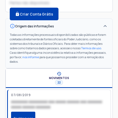
Partes não disponíveis
Criar Conta Grátis
Origem das informações
Todas as informações processuais disponibilizadas são públicas e foram
coletadas diretamente de fontes oficiais do Poder Judiciário, como os
sistemas dos tribunais e Diários Oficiais. Para obter mais informações
sobre como tratamos dados pessoais, acesse o nosso
Termos de uso
.
Caso identifique alguma inconsistência relativa a informações pessoais,
por favor,
nos informe
para que possamos proceder com a remoção dos
dados.
MOVIMENTOS
22
07/08/2019
xxxxxxxx xxxxxxxxx xxx xxxxx xxxxxx xxx xxxxxxx
xxxxx xxxxxx xxxxxxx