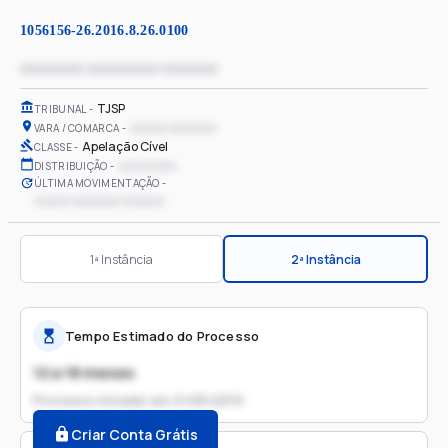
1056156-26.2016.8.26.0100
xxxxxxxx xxxxxxxxx xxxxxxx
TJSP
TRIBUNAL
xxxxxx xxxxxxxx
VARA / COMARCA
Apelação Cível
CLASSE
xx/xx/xxxx
DISTRIBUIÇÃO
ÚLTIMA MOVIMENTAÇÃO
xxxxxx xxxxxxxx xxxxxxx
1ª Instância
2ª Instância
Tempo Estimado do Processo
12 a 18 meses
Processo iniciado em
21/05/2019
Criar Conta Grátis