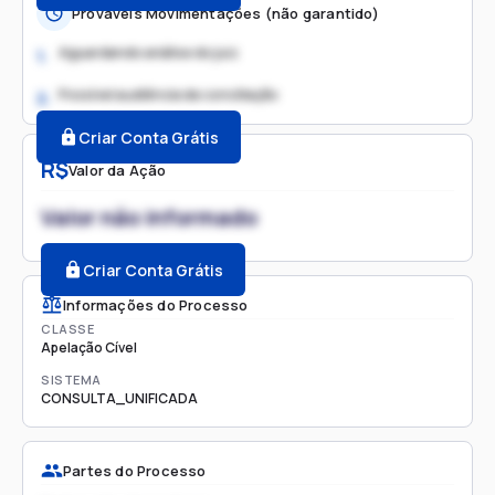
Prováveis Movimentações (não garantido)
Aguardando análise do juiz
1.
Possível audiência de conciliação
2.
Criar Conta Grátis
R$
Valor da Ação
Valor não informado
Criar Conta Grátis
Informações do Processo
CLASSE
Apelação Cível
SISTEMA
CONSULTA_UNIFICADA
Partes do Processo