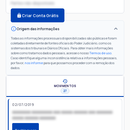
Partes não disponíveis
Criar Conta Grátis
Origem das informações
Todas as informações processuais disponibilizadas são públicas e foram
coletadas diretamente de fontes oficiais do Poder Judiciário, como os
sistemas dos tribunais e Diários Oficiais. Para obter mais informações
sobre como tratamos dados pessoais, acesse o nosso
Termos de uso
.
Caso identifique alguma inconsistência relativa a informações pessoais,
por favor,
nos informe
para que possamos proceder com a remoção dos
dados.
MOVIMENTOS
27
02/07/2019
xxxxxxxx xxxxxxxxx xxx xxxxx xxxxxx xxx xxxxxxx
xxxxx xxxxxx xxxxxxx