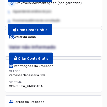
Prováveis Movimentações (não garantido)
Aguardando análise do juiz
1.
Possível audiência de conciliação
2.
Criar Conta Grátis
R$
Valor da Ação
Valor não informado
Criar Conta Grátis
Informações do Processo
CLASSE
Remessa Necessária Cível
SISTEMA
CONSULTA_UNIFICADA
Partes do Processo