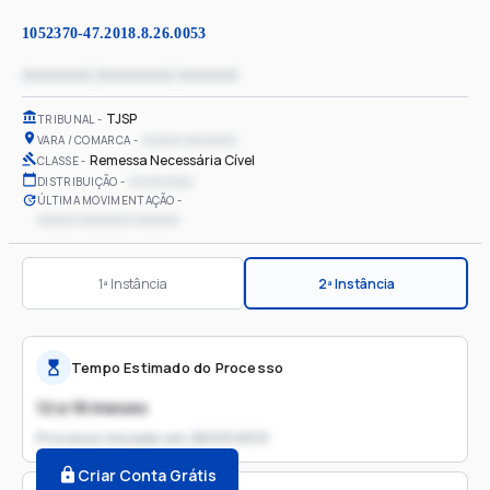
1052370-47.2018.8.26.0053
xxxxxxxx xxxxxxxxx xxxxxxx
TJSP
TRIBUNAL
xxxxxx xxxxxxxx
VARA / COMARCA
Remessa Necessária Cível
CLASSE
xx/xx/xxxx
DISTRIBUIÇÃO
ÚLTIMA MOVIMENTAÇÃO
xxxxxx xxxxxxxx xxxxxxx
1ª Instância
2ª Instância
Tempo Estimado do Processo
12 a 18 meses
Processo iniciado em
28/03/2019
Criar Conta Grátis