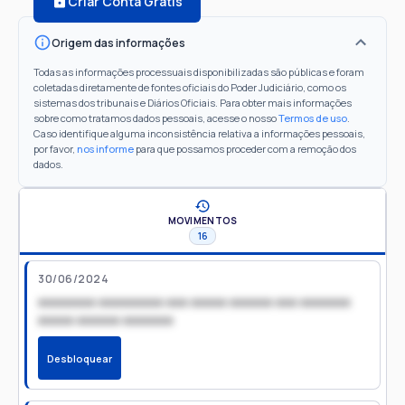
Criar Conta Grátis
Origem das informações
Todas as informações processuais disponibilizadas são públicas e foram
coletadas diretamente de fontes oficiais do Poder Judiciário, como os
sistemas dos tribunais e Diários Oficiais. Para obter mais informações
sobre como tratamos dados pessoais, acesse o nosso
Termos de uso
.
Caso identifique alguma inconsistência relativa a informações pessoais,
por favor,
nos informe
para que possamos proceder com a remoção dos
dados.
MOVIMENTOS
16
30/06/2024
xxxxxxxx xxxxxxxxx xxx xxxxx xxxxxx xxx xxxxxxx
xxxxx xxxxxx xxxxxxx
Desbloquear