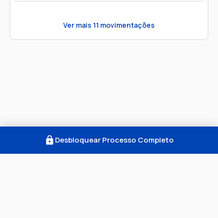
Ver mais
11
movimentações
Desbloquear Processo Completo
Como Funciona
FAQ
Notícias
Termos
Privacidade