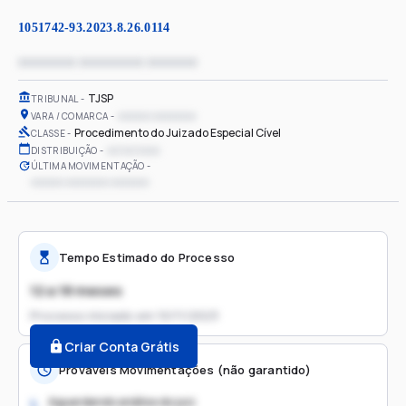
1051742-93.2023.8.26.0114
xxxxxxxx xxxxxxxxx xxxxxxx
TJSP
TRIBUNAL
xxxxxx xxxxxxxx
VARA / COMARCA
Procedimento do Juizado Especial Cível
CLASSE
xx/xx/xxxx
DISTRIBUIÇÃO
ÚLTIMA MOVIMENTAÇÃO
xxxxxx xxxxxxxx xxxxxxx
Tempo Estimado do Processo
12 a 18 meses
Processo iniciado em
10/11/2023
Criar Conta Grátis
Prováveis Movimentações (não garantido)
Aguardando análise do juiz
1.