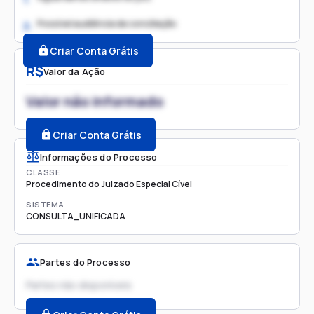
Possível audiência de conciliação
2.
Criar Conta Grátis
R$
Valor da Ação
Valor não informado
Criar Conta Grátis
Informações do Processo
CLASSE
Procedimento do Juizado Especial Cível
SISTEMA
CONSULTA_UNIFICADA
Partes do Processo
Partes não disponíveis