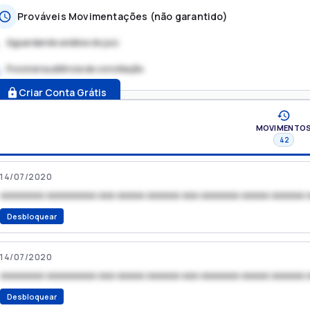
Prováveis Movimentações (não garantido)
Aguardando análise do juiz
Possível audiência de conciliação
.
Criar Conta Grátis
MOVIMENTO
42
14/07/2020
xxxxxxxx xxxxxxxxx xxx xxxxx xxxxxx xxx xxxxxxx xxxxx xxxxxx 
Desbloquear
14/07/2020
xxxxxxxx xxxxxxxxx xxx xxxxx xxxxxx xxx xxxxxxx xxxxx xxxxxx 
Desbloquear