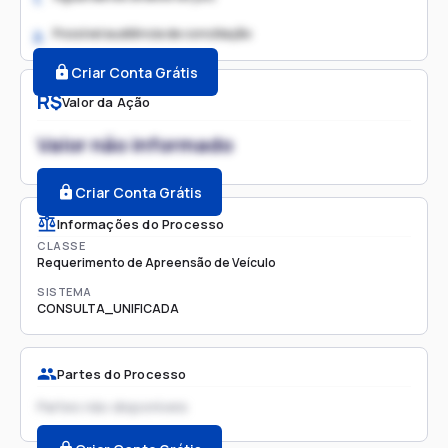
Possível audiência de conciliação
2.
Criar Conta Grátis
R$
Valor da Ação
Valor não informado
Criar Conta Grátis
Informações do Processo
CLASSE
Requerimento de Apreensão de Veículo
SISTEMA
CONSULTA_UNIFICADA
Partes do Processo
Partes não disponíveis