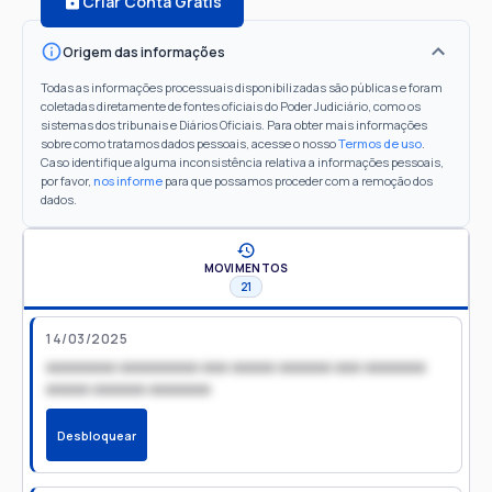
Criar Conta Grátis
Origem das informações
Todas as informações processuais disponibilizadas são públicas e foram
coletadas diretamente de fontes oficiais do Poder Judiciário, como os
sistemas dos tribunais e Diários Oficiais. Para obter mais informações
sobre como tratamos dados pessoais, acesse o nosso
Termos de uso
.
Caso identifique alguma inconsistência relativa a informações pessoais,
por favor,
nos informe
para que possamos proceder com a remoção dos
dados.
MOVIMENTOS
21
14/03/2025
xxxxxxxx xxxxxxxxx xxx xxxxx xxxxxx xxx xxxxxxx
xxxxx xxxxxx xxxxxxx
Desbloquear