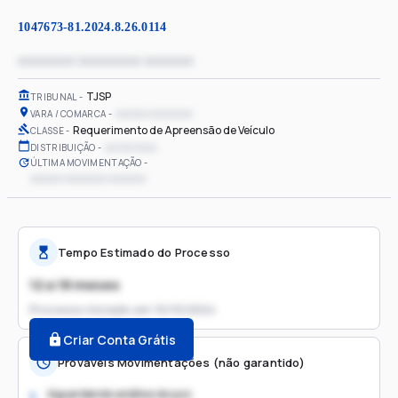
1047673-81.2024.8.26.0114
xxxxxxxx xxxxxxxxx xxxxxxx
TJSP
TRIBUNAL
xxxxxx xxxxxxxx
VARA / COMARCA
Requerimento de Apreensão de Veículo
CLASSE
xx/xx/xxxx
DISTRIBUIÇÃO
ÚLTIMA MOVIMENTAÇÃO
xxxxxx xxxxxxxx xxxxxxx
Tempo Estimado do Processo
12 a 18 meses
Processo iniciado em
10/10/2024
Criar Conta Grátis
Prováveis Movimentações (não garantido)
Aguardando análise do juiz
1.