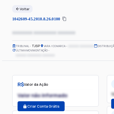
Voltar
1042609-45.2018.8.26.0100
xxxxxxxx xxxxxxxxx xxxxxxx
TJSP
xxxxxx xxxxxxxx
TRIBUNAL
VARA / COMARCA
DISTRIBUIÇ
ÚLTIMA MOVIMENTAÇÃO
xxxxxx xxxxxxxx xxxxxxx
R$
Valor da Ação
1
Valor não informado
Criar Conta Grátis