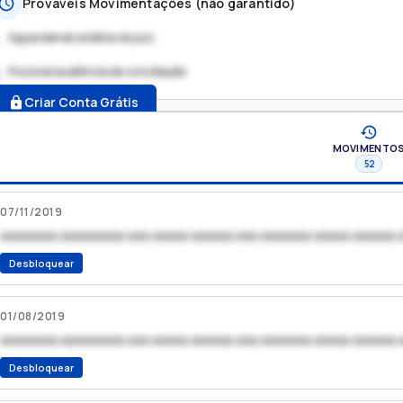
Prováveis Movimentações (não garantido)
Aguardando análise do juiz
Possível audiência de conciliação
.
Criar Conta Grátis
MOVIMENTO
52
07/11/2019
xxxxxxxx xxxxxxxxx xxx xxxxx xxxxxx xxx xxxxxxx xxxxx xxxxxx 
Desbloquear
01/08/2019
xxxxxxxx xxxxxxxxx xxx xxxxx xxxxxx xxx xxxxxxx xxxxx xxxxxx 
Desbloquear