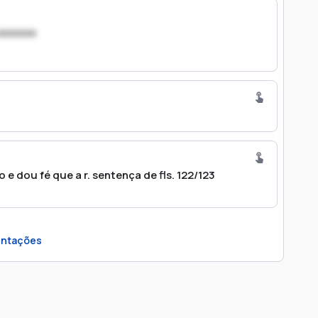
xxxxxxx
e dou fé que a r. sentença de fls. 122/123
ntações