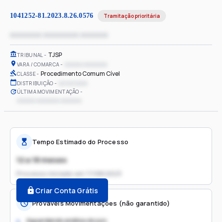
1041252-81.2023.8.26.0576
Tramitação prioritária
xxxxxxxx xxxxxxxxx xxxxxxx
TJSP
TRIBUNAL
xxxxxx xxxxxxxx
VARA / COMARCA
Procedimento Comum Cível
CLASSE
xx/xx/xxxx
DISTRIBUIÇÃO
ÚLTIMA MOVIMENTAÇÃO
xxxxxx xxxxxxxx xxxxxxx
Tempo Estimado do Processo
12 a 18 meses
Processo iniciado em
17/08/2023
Criar Conta Grátis
Prováveis Movimentações (não garantido)
Aguardando análise do juiz