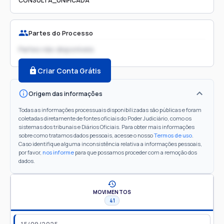
CONSULTA_UNIFICADA
Partes do Processo
Partes não disponíveis
Criar Conta Grátis
Origem das informações
Todas as informações processuais disponibilizadas são públicas e foram
coletadas diretamente de fontes oficiais do Poder Judiciário, como os
sistemas dos tribunais e Diários Oficiais. Para obter mais informações
sobre como tratamos dados pessoais, acesse o nosso
Termos de uso
.
Caso identifique alguma inconsistência relativa a informações pessoais,
por favor,
nos informe
para que possamos proceder com a remoção dos
dados.
MOVIMENTOS
41