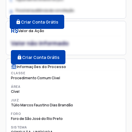
1.
Possível audiência de conciliação
2.
Criar Conta Grátis
R$
Valor da Ação
Valor não informado
Criar Conta Grátis
Informações do Processo
CLASSE
Procedimento Comum Cível
ÁREA
Cível
JUIZ
Túlio Marcos Faustino Dias Brandão
FORO
Foro de São José do Rio Preto
SISTEMA