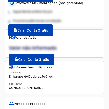
Prováveis Movimentações (não garantido)
Aguardando análise do juiz
1.
Possível audiência de conciliação
2.
Criar Conta Grátis
R$
Valor da Ação
Valor não informado
Criar Conta Grátis
Informações do Processo
CLASSE
Embargos de Declaração Cível
SISTEMA
CONSULTA_UNIFICADA
Partes do Processo