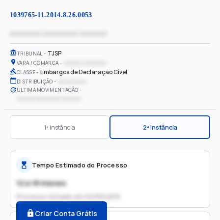
1039765-11.2014.8.26.0053
xxxxxxxx xxxxxxxxx xxxxxxx
TJSP
TRIBUNAL
xxxxxx xxxxxxxx
VARA / COMARCA
Embargos de Declaração Cível
CLASSE
xx/xx/xxxx
DISTRIBUIÇÃO
ÚLTIMA MOVIMENTAÇÃO
xxxxxx xxxxxxxx xxxxxxx
1ª Instância
2ª Instância
Tempo Estimado do Processo
12 a 18 meses
Processo iniciado em
02/09/2016
Criar Conta Grátis