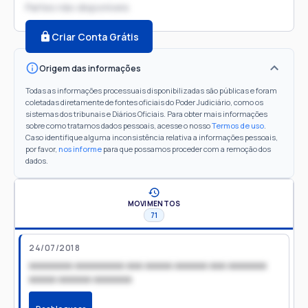
Partes não disponíveis
Criar Conta Grátis
Origem das informações
Todas as informações processuais disponibilizadas são públicas e foram
coletadas diretamente de fontes oficiais do Poder Judiciário, como os
sistemas dos tribunais e Diários Oficiais. Para obter mais informações
sobre como tratamos dados pessoais, acesse o nosso
Termos de uso
.
Caso identifique alguma inconsistência relativa a informações pessoais,
por favor,
nos informe
para que possamos proceder com a remoção dos
dados.
MOVIMENTOS
71
24/07/2018
xxxxxxxx xxxxxxxxx xxx xxxxx xxxxxx xxx xxxxxxx
xxxxx xxxxxx xxxxxxx