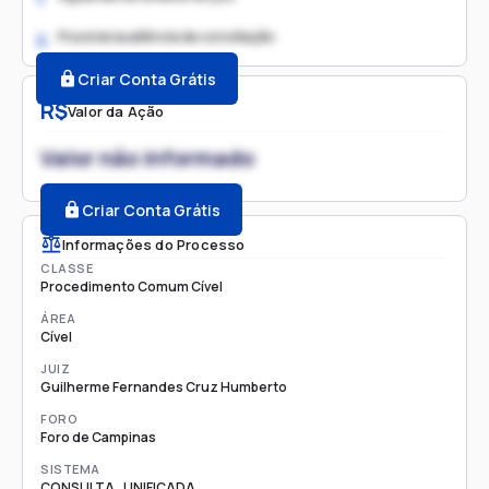
Possível audiência de conciliação
2.
Criar Conta Grátis
R$
Valor da Ação
Valor não informado
Criar Conta Grátis
Informações do Processo
CLASSE
Procedimento Comum Cível
ÁREA
Cível
JUIZ
Guilherme Fernandes Cruz Humberto
FORO
Foro de Campinas
SISTEMA
CONSULTA_UNIFICADA