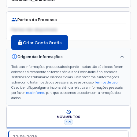
Partes do Processo
Partes não disponíveis
Criar Conta Grátis
Origem das informações
Todas as informações processuais disponibilizadas são públicas e foram
coletadas diretamente de fontes oficiais do Poder Judiciário, como os
sistemas dos tribunais e Diários Oficiais. Para obter mais informações
sobre como tratamos dados pessoais, acesse o nosso
Termos de uso
.
Caso identifique alguma inconsistência relativa a informações pessoais,
por favor,
nos informe
para que possamos proceder com a remoção dos
dados.
MOVIMENTOS
359
22/06/2026