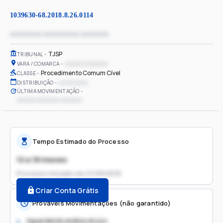
1039630-68.2018.8.26.0114
xxxxxxxx xxxxxxxxx xxxxxxx
TJSP
TRIBUNAL
xxxxxx xxxxxxxx
VARA / COMARCA
Procedimento Comum Cível
CLASSE
xx/xx/xxxx
DISTRIBUIÇÃO
ÚLTIMA MOVIMENTAÇÃO
xxxxxx xxxxxxxx xxxxxxx
Tempo Estimado do Processo
12 a 18 meses
Processo iniciado em
21/09/2018
Criar Conta Grátis
Prováveis Movimentações (não garantido)
Aguardando análise do juiz
1.