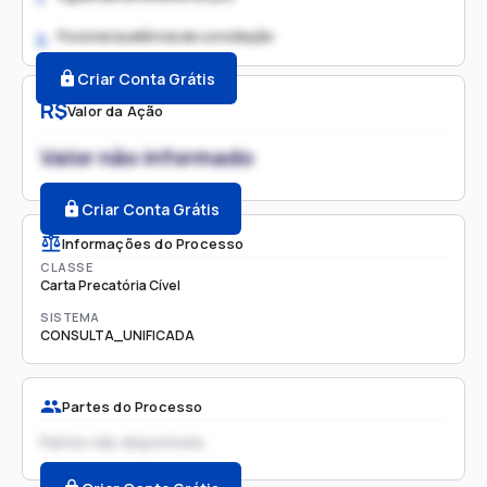
Possível audiência de conciliação
2.
Criar Conta Grátis
R$
Valor da Ação
Valor não informado
Criar Conta Grátis
Informações do Processo
CLASSE
Carta Precatória Cível
SISTEMA
CONSULTA_UNIFICADA
Partes do Processo
Partes não disponíveis