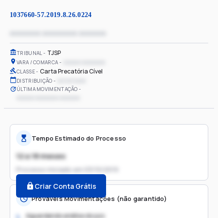
1037660-57.2019.8.26.0224
xxxxxxxx xxxxxxxxx xxxxxxx
TJSP
TRIBUNAL
xxxxxx xxxxxxxx
VARA / COMARCA
Carta Precatória Cível
CLASSE
xx/xx/xxxx
DISTRIBUIÇÃO
ÚLTIMA MOVIMENTAÇÃO
xxxxxx xxxxxxxx xxxxxxx
Tempo Estimado do Processo
12 a 18 meses
Processo iniciado em
03/10/2019
Criar Conta Grátis
Prováveis Movimentações (não garantido)
Aguardando análise do juiz
1.