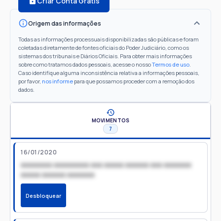
Criar Conta Grátis
Origem das informações
Todas as informações processuais disponibilizadas são públicas e foram
coletadas diretamente de fontes oficiais do Poder Judiciário, como os
sistemas dos tribunais e Diários Oficiais. Para obter mais informações
sobre como tratamos dados pessoais, acesse o nosso
Termos de uso
.
Caso identifique alguma inconsistência relativa a informações pessoais,
por favor,
nos informe
para que possamos proceder com a remoção dos
dados.
MOVIMENTOS
7
16/01/2020
xxxxxxxx xxxxxxxxx xxx xxxxx xxxxxx xxx xxxxxxx
xxxxx xxxxxx xxxxxxx
Desbloquear