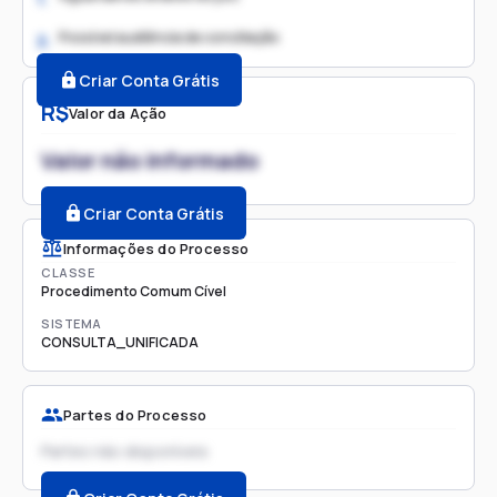
Possível audiência de conciliação
2.
Criar Conta Grátis
R$
Valor da Ação
Valor não informado
Criar Conta Grátis
Informações do Processo
CLASSE
Procedimento Comum Cível
SISTEMA
CONSULTA_UNIFICADA
Partes do Processo
Partes não disponíveis