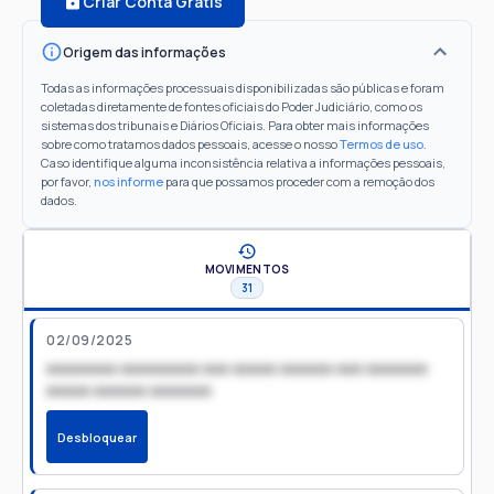
Criar Conta Grátis
Origem das informações
Todas as informações processuais disponibilizadas são públicas e foram
coletadas diretamente de fontes oficiais do Poder Judiciário, como os
sistemas dos tribunais e Diários Oficiais. Para obter mais informações
sobre como tratamos dados pessoais, acesse o nosso
Termos de uso
.
Caso identifique alguma inconsistência relativa a informações pessoais,
por favor,
nos informe
para que possamos proceder com a remoção dos
dados.
MOVIMENTOS
31
02/09/2025
xxxxxxxx xxxxxxxxx xxx xxxxx xxxxxx xxx xxxxxxx
xxxxx xxxxxx xxxxxxx
Desbloquear