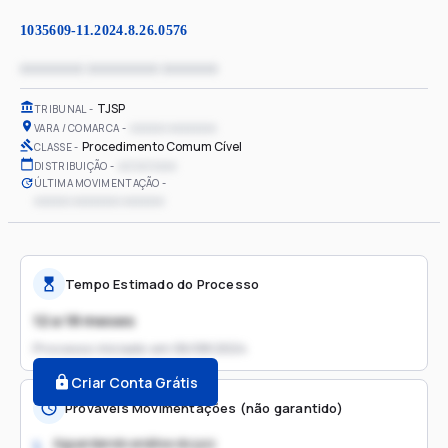
1035609-11.2024.8.26.0576
xxxxxxxx xxxxxxxxx xxxxxxx
TJSP
TRIBUNAL
xxxxxx xxxxxxxx
VARA / COMARCA
Procedimento Comum Cível
CLASSE
xx/xx/xxxx
DISTRIBUIÇÃO
ÚLTIMA MOVIMENTAÇÃO
xxxxxx xxxxxxxx xxxxxxx
Tempo Estimado do Processo
12 a 18 meses
Processo iniciado em
06/08/2024
Criar Conta Grátis
Prováveis Movimentações (não garantido)
Aguardando análise do juiz
1.