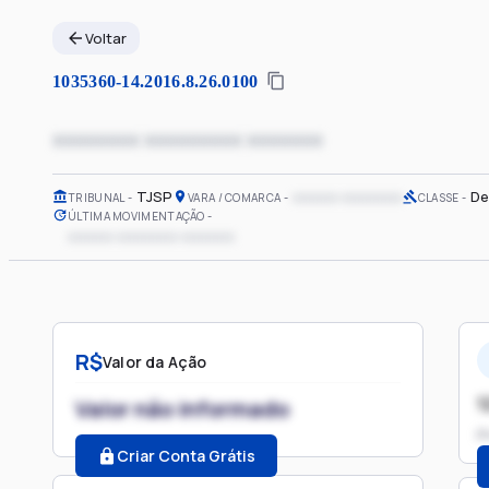
Voltar
1035360-14.2016.8.26.0100
xxxxxxxx xxxxxxxxx xxxxxxx
TJSP
xxxxxx xxxxxxxx
De
TRIBUNAL
VARA / COMARCA
CLASSE
ÚLTIMA MOVIMENTAÇÃO
xxxxxx xxxxxxxx xxxxxxx
R$
Valor da Ação
1
Valor não informado
P
Criar Conta Grátis