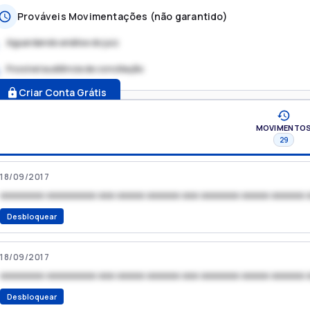
Prováveis Movimentações (não garantido)
Aguardando análise do juiz
Possível audiência de conciliação
.
Criar Conta Grátis
MOVIMENTO
29
18/09/2017
xxxxxxxx xxxxxxxxx xxx xxxxx xxxxxx xxx xxxxxxx xxxxx xxxxxx 
Desbloquear
18/09/2017
xxxxxxxx xxxxxxxxx xxx xxxxx xxxxxx xxx xxxxxxx xxxxx xxxxxx 
Desbloquear