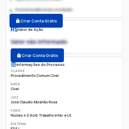
Possível audiência de conciliação
2.
Criar Conta Grátis
R$
Valor da Ação
Valor não informado
Criar Conta Grátis
Informações do Processo
CLASSE
Procedimento Comum Cível
ÁREA
Cível
JUIZ
José Claudio Abrahão Rosa
FORO
Núcleo 4.0 Acid. Trabalho Inter. e Lit.
SISTEMA
ESAJ