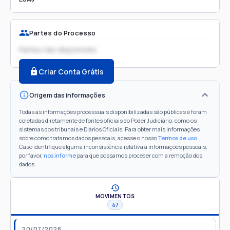
Partes do Processo
Partes não disponíveis
Criar Conta Grátis
Origem das informações
Todas as informações processuais disponibilizadas são públicas e foram
coletadas diretamente de fontes oficiais do Poder Judiciário, como os
sistemas dos tribunais e Diários Oficiais. Para obter mais informações
sobre como tratamos dados pessoais, acesse o nosso
Termos de uso
.
Caso identifique alguma inconsistência relativa a informações pessoais,
por favor,
nos informe
para que possamos proceder com a remoção dos
dados.
MOVIMENTOS
47
20/07/2026