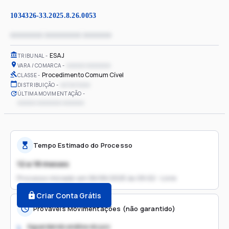
1034326-33.2025.8.26.0053
xxxxxxxx xxxxxxxxx xxxxxxx
ESAJ
TRIBUNAL
xxxxxx xxxxxxxx
VARA / COMARCA
Procedimento Comum Cível
CLASSE
xx/xx/xxxx
DISTRIBUIÇÃO
ÚLTIMA MOVIMENTAÇÃO
xxxxxx xxxxxxxx xxxxxxx
Tempo Estimado do Processo
12 a 18 meses
Processo iniciado em
06/06/2025 às 09:02 - Livre
Criar Conta Grátis
Prováveis Movimentações (não garantido)
Aguardando análise do juiz
1.