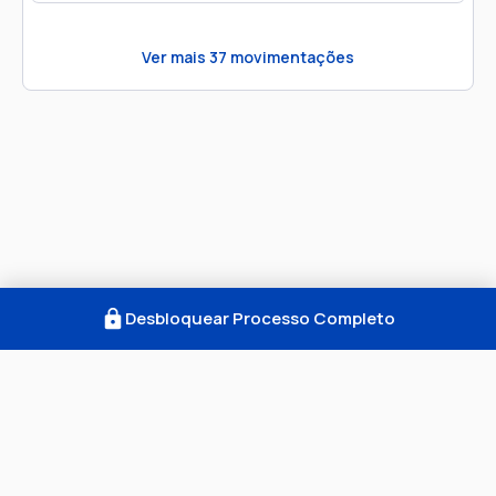
Ver mais
37
movimentações
Desbloquear Processo Completo
Como Funciona
FAQ
Notícias
Termos
Privacidade