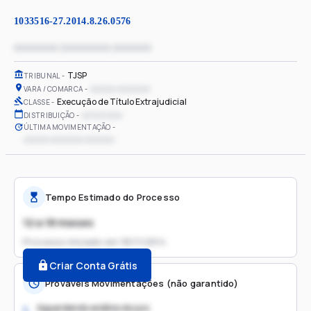
1033516-27.2014.8.26.0576
xxxxxxxx xxxxxxxxx xxxxxxx
TJSP
TRIBUNAL
xxxxxx xxxxxxxx
VARA / COMARCA
Execução de Título Extrajudicial
CLASSE
xx/xx/xxxx
DISTRIBUIÇÃO
ÚLTIMA MOVIMENTAÇÃO
xxxxxx xxxxxxxx xxxxxxx
Tempo Estimado do Processo
12 a 18 meses
Processo iniciado em
18/11/2014
Criar Conta Grátis
Prováveis Movimentações (não garantido)
Aguardando análise do juiz
1.