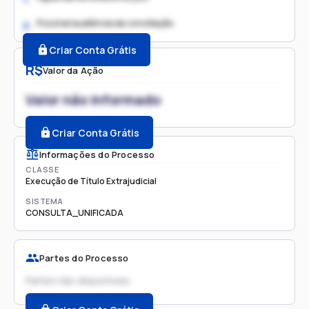
Possível audiência de conciliação
2.
Criar Conta Grátis
R$
Valor da Ação
Valor não informado
Criar Conta Grátis
Informações do Processo
CLASSE
Execução de Título Extrajudicial
SISTEMA
CONSULTA_UNIFICADA
Partes do Processo
Partes não disponíveis