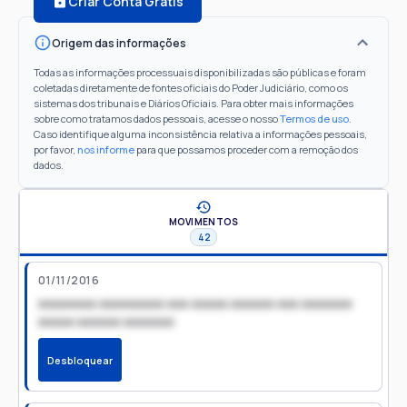
Criar Conta Grátis
Origem das informações
Todas as informações processuais disponibilizadas são públicas e foram
coletadas diretamente de fontes oficiais do Poder Judiciário, como os
sistemas dos tribunais e Diários Oficiais. Para obter mais informações
sobre como tratamos dados pessoais, acesse o nosso
Termos de uso
.
Caso identifique alguma inconsistência relativa a informações pessoais,
por favor,
nos informe
para que possamos proceder com a remoção dos
dados.
MOVIMENTOS
42
01/11/2016
xxxxxxxx xxxxxxxxx xxx xxxxx xxxxxx xxx xxxxxxx
xxxxx xxxxxx xxxxxxx
Desbloquear