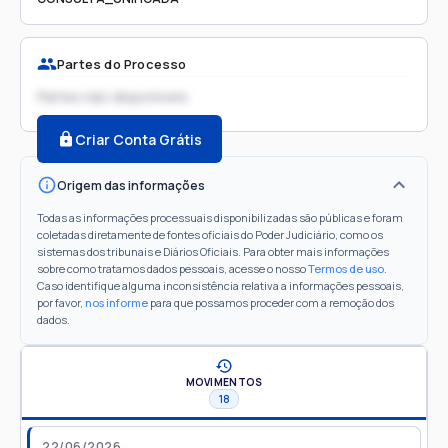
Partes do Processo
Partes não disponíveis
Criar Conta Grátis
Origem das informações
Todas as informações processuais disponibilizadas são públicas e foram
coletadas diretamente de fontes oficiais do Poder Judiciário, como os
sistemas dos tribunais e Diários Oficiais. Para obter mais informações
sobre como tratamos dados pessoais, acesse o nosso
Termos de uso
.
Caso identifique alguma inconsistência relativa a informações pessoais,
por favor,
nos informe
para que possamos proceder com a remoção dos
dados.
MOVIMENTOS
18
22/06/2026