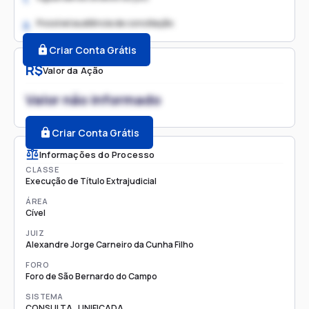
Possível audiência de conciliação
2.
Criar Conta Grátis
R$
Valor da Ação
Valor não informado
Criar Conta Grátis
Informações do Processo
CLASSE
Execução de Título Extrajudicial
ÁREA
Cível
JUIZ
Alexandre Jorge Carneiro da Cunha Filho
FORO
Foro de São Bernardo do Campo
SISTEMA
CONSULTA_UNIFICADA