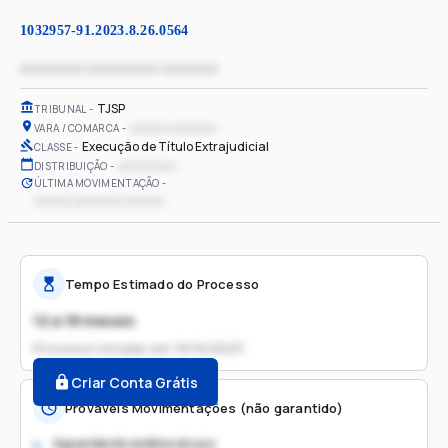
1032957-91.2023.8.26.0564
xxxxxxxx xxxxxxxxx xxxxxxx
TJSP
TRIBUNAL
xxxxxx xxxxxxxx
VARA / COMARCA
Execução de Título Extrajudicial
CLASSE
xx/xx/xxxx
DISTRIBUIÇÃO
ÚLTIMA MOVIMENTAÇÃO
xxxxxx xxxxxxxx xxxxxxx
Tempo Estimado do Processo
12 a 18 meses
Processo iniciado em
19/10/2023
Criar Conta Grátis
Prováveis Movimentações (não garantido)
Aguardando análise do juiz
1.