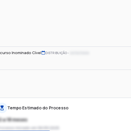
curso Inominado Cível
xx/xx/xxxx
DISTRIBUIÇÃO
Tempo Estimado do Processo
2 a 18 meses
rocesso iniciado em
06/05/2025