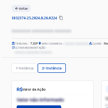
Voltar
1032374-25.2024.8.26.0224
xxxxxxxx xxxxxxxxx xxxxxxx
TJSP
xxxxxx xxxxxxxx
Re
TRIBUNAL
VARA / COMARCA
CLASSE
ÚLTIMA MOVIMENTAÇÃO
xxxxxx xxxxxxxx xxxxxxx
1ª Instância
2ª Instância
R$
Valor da Ação
1
Valor não informado
P