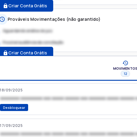
Criar Conta Grátis
Prováveis Movimentações (não garantido)
Aguardando análise do juiz
Possível audiência de conciliação
.
Criar Conta Grátis
MOVIMENTO
12
18/09/2025
xxxxxxxx xxxxxxxxx xxx xxxxx xxxxxx xxx xxxxxxx xxxxx xxxxxx 
Desbloquear
17/09/2025
xxxxxxxx xxxxxxxxx xxx xxxxx xxxxxx xxx xxxxxxx xxxxx xxxxxx 