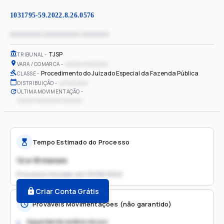
1031795-59.2022.8.26.0576
xxxxxxxx xxxxxxxxx xxxxxxx
TJSP
TRIBUNAL
xxxxxx xxxxxxxx
VARA / COMARCA
Procedimento do Juizado Especial da Fazenda Pública
CLASSE
xx/xx/xxxx
DISTRIBUIÇÃO
ÚLTIMA MOVIMENTAÇÃO
xxxxxx xxxxxxxx xxxxxxx
Tempo Estimado do Processo
12 a 18 meses
Processo iniciado em
15/06/2022
Criar Conta Grátis
Prováveis Movimentações (não garantido)
Aguardando análise do juiz
1.