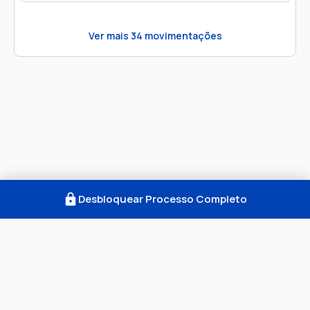
Ver mais
34
movimentações
Desbloquear Processo Completo
Como Funciona
FAQ
Notícias
Termos
Privacidade