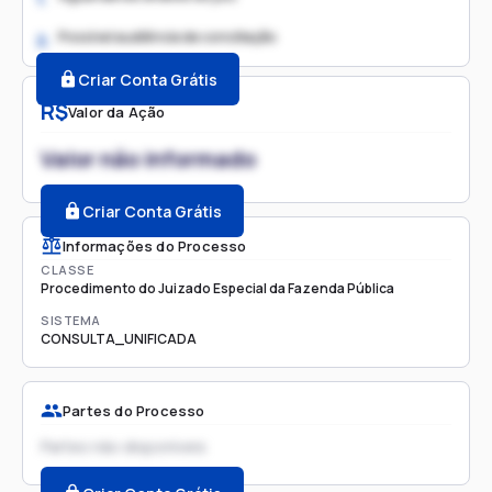
Possível audiência de conciliação
2.
Criar Conta Grátis
R$
Valor da Ação
Valor não informado
Criar Conta Grátis
Informações do Processo
CLASSE
Procedimento do Juizado Especial da Fazenda Pública
SISTEMA
CONSULTA_UNIFICADA
Partes do Processo
Partes não disponíveis