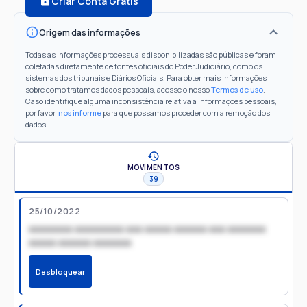
Criar Conta Grátis
Origem das informações
Todas as informações processuais disponibilizadas são públicas e foram
coletadas diretamente de fontes oficiais do Poder Judiciário, como os
sistemas dos tribunais e Diários Oficiais. Para obter mais informações
sobre como tratamos dados pessoais, acesse o nosso
Termos de uso
.
Caso identifique alguma inconsistência relativa a informações pessoais,
por favor,
nos informe
para que possamos proceder com a remoção dos
dados.
MOVIMENTOS
39
25/10/2022
xxxxxxxx xxxxxxxxx xxx xxxxx xxxxxx xxx xxxxxxx
xxxxx xxxxxx xxxxxxx
Desbloquear