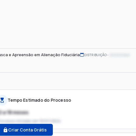
sca e Apreensão em Alienação Fiduciária
xx/xx/xxxx
DISTRIBUIÇÃO
Tempo Estimado do Processo
2 a 18 meses
rocesso iniciado em
15/07/2024
Criar Conta Grátis