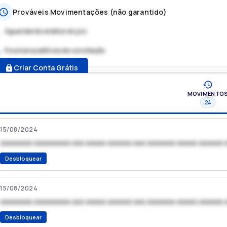
Prováveis Movimentações (não garantido)
Aguardando análise do juiz
Possível audiência de conciliação
.
Criar Conta Grátis
MOVIMENTO
24
15/08/2024
xxxxxxxx xxxxxxxxx xxx xxxxx xxxxxx xxx xxxxxxx xxxxx xxxxxx 
Desbloquear
15/08/2024
xxxxxxxx xxxxxxxxx xxx xxxxx xxxxxx xxx xxxxxxx xxxxx xxxxxx 
Desbloquear