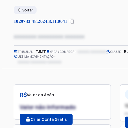
Voltar
1029733-48.2024.8.11.0041
xxxxxxxx xxxxxxxxx xxxxxxx
TJMT
xxxxxx xxxxxxxx
Bu
TRIBUNAL
VARA / COMARCA
CLASSE
ÚLTIMA MOVIMENTAÇÃO
xxxxxx xxxxxxxx xxxxxxx
R$
Valor da Ação
1
Valor não informado
P
Criar Conta Grátis