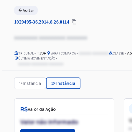
Voltar
1029495-36.2014.8.26.0114
xxxxxxxx xxxxxxxxx xxxxxxx
TJSP
xxxxxx xxxxxxxx
Ap
TRIBUNAL
VARA / COMARCA
CLASSE
ÚLTIMA MOVIMENTAÇÃO
xxxxxx xxxxxxxx xxxxxxx
1ª Instância
2ª Instância
R$
Valor da Ação
1
Valor não informado
P