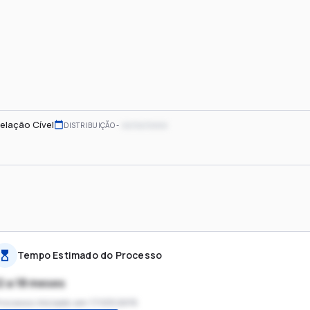
elação Cível
xx/xx/xxxx
DISTRIBUIÇÃO
Tempo Estimado do Processo
2 a 18 meses
rocesso iniciado em
17/03/2015