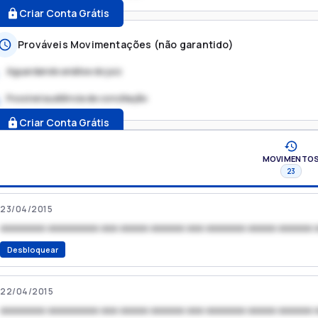
Criar Conta Grátis
Prováveis Movimentações (não garantido)
Aguardando análise do juiz
Possível audiência de conciliação
.
Criar Conta Grátis
MOVIMENTO
23
23/04/2015
xxxxxxxx xxxxxxxxx xxx xxxxx xxxxxx xxx xxxxxxx xxxxx xxxxxx 
Desbloquear
22/04/2015
xxxxxxxx xxxxxxxxx xxx xxxxx xxxxxx xxx xxxxxxx xxxxx xxxxxx 