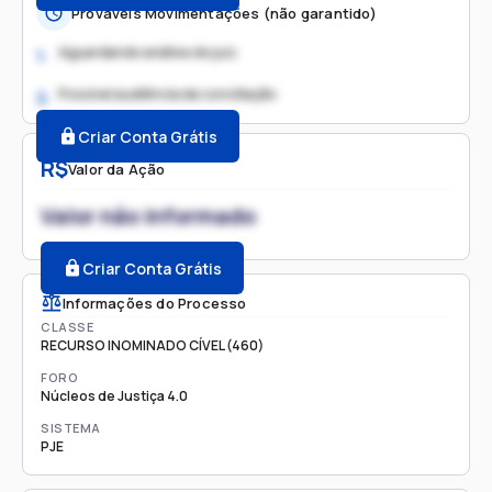
Prováveis Movimentações (não garantido)
Aguardando análise do juiz
1.
Possível audiência de conciliação
2.
Criar Conta Grátis
R$
Valor da Ação
Valor não informado
Criar Conta Grátis
Informações do Processo
CLASSE
RECURSO INOMINADO CÍVEL (460)
FORO
Núcleos de Justiça 4.0
SISTEMA
PJE