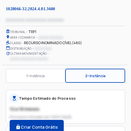
1028066-32.2024.4.01.3600
xxxxxxxx xxxxxxxxx xxxxxxx
TRF1
TRIBUNAL
xxxxxx xxxxxxxx
VARA / COMARCA
RECURSO INOMINADO CÍVEL (460)
CLASSE
xx/xx/xxxx
DISTRIBUIÇÃO
ÚLTIMA MOVIMENTAÇÃO
xxxxxx xxxxxxxx xxxxxxx
1ª Instância
2ª Instância
Tempo Estimado do Processo
12 a 18 meses
Processo iniciado em
19/07/2025
Criar Conta Grátis