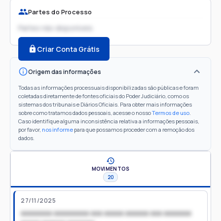
Partes do Processo
Partes não disponíveis
Criar Conta Grátis
Origem das informações
Todas as informações processuais disponibilizadas são públicas e foram
coletadas diretamente de fontes oficiais do Poder Judiciário, como os
sistemas dos tribunais e Diários Oficiais. Para obter mais informações
sobre como tratamos dados pessoais, acesse o nosso
Termos de uso
.
Caso identifique alguma inconsistência relativa a informações pessoais,
por favor,
nos informe
para que possamos proceder com a remoção dos
dados.
MOVIMENTOS
20
27/11/2025
xxxxxxxx xxxxxxxxx xxx xxxxx xxxxxx xxx xxxxxxx