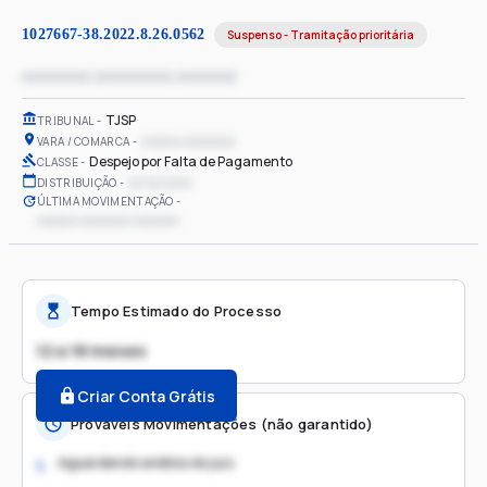
1027667-38.2022.8.26.0562
Suspenso - Tramitação prioritária
xxxxxxxx xxxxxxxxx xxxxxxx
TJSP
TRIBUNAL
xxxxxx xxxxxxxx
VARA / COMARCA
Despejo por Falta de Pagamento
CLASSE
xx/xx/xxxx
DISTRIBUIÇÃO
ÚLTIMA MOVIMENTAÇÃO
xxxxxx xxxxxxxx xxxxxxx
Tempo Estimado do Processo
12 a 18 meses
Criar Conta Grátis
Prováveis Movimentações (não garantido)
Aguardando análise do juiz
1.