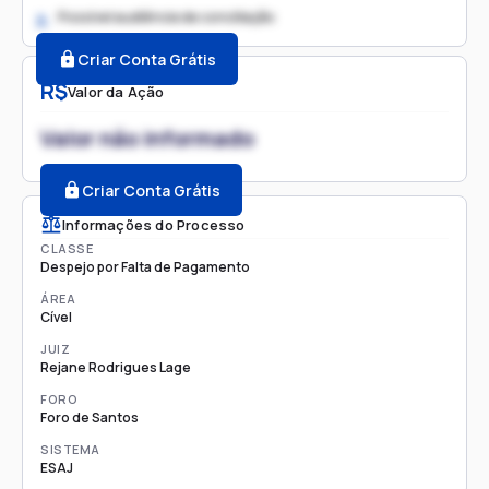
Possível audiência de conciliação
2.
Criar Conta Grátis
R$
Valor da Ação
Valor não informado
Criar Conta Grátis
Informações do Processo
CLASSE
Despejo por Falta de Pagamento
ÁREA
Cível
JUIZ
Rejane Rodrigues Lage
FORO
Foro de Santos
SISTEMA
ESAJ