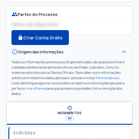
Partes do Processo
Partes não disponíveis
Criar Conta Grátis
Origem das informações
Todas as informações processuais disponibilizadas são públicas e foram
coletadas diretamente de fontes oficiais do Poder Judiciário, como os
sistemas dos tribunais e Diários Oficiais. Para obter mais informações
sobre como tratamos dados pessoais, acesse o nosso
Termos de uso
.
Caso identifique alguma inconsistência relativa a informações pessoais,
por favor,
nos informe
para que possamos proceder com a remoção dos
dados.
MOVIMENTOS
93
31/01/2024