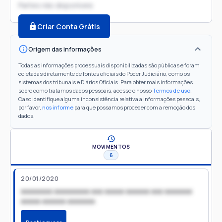
Partes não disponíveis
Criar Conta Grátis
Origem das informações
Todas as informações processuais disponibilizadas são públicas e foram
coletadas diretamente de fontes oficiais do Poder Judiciário, como os
sistemas dos tribunais e Diários Oficiais. Para obter mais informações
sobre como tratamos dados pessoais, acesse o nosso
Termos de uso
.
Caso identifique alguma inconsistência relativa a informações pessoais,
por favor,
nos informe
para que possamos proceder com a remoção dos
dados.
MOVIMENTOS
6
20/01/2020
xxxxxxxx xxxxxxxxx xxx xxxxx xxxxxx xxx xxxxxxx
xxxxx xxxxxx xxxxxxx