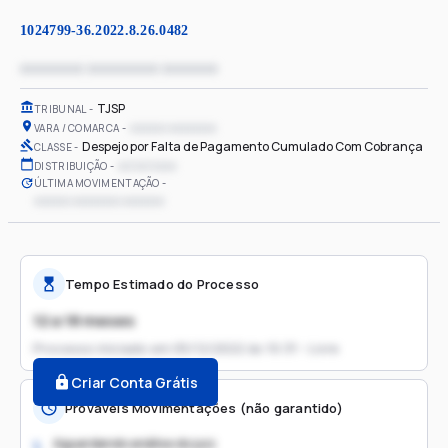
1024799-36.2022.8.26.0482
xxxxxxxx xxxxxxxxx xxxxxxx
TJSP
TRIBUNAL
xxxxxx xxxxxxxx
VARA / COMARCA
Despejo por Falta de Pagamento Cumulado Com Cobrança
CLASSE
xx/xx/xxxx
DISTRIBUIÇÃO
ÚLTIMA MOVIMENTAÇÃO
xxxxxx xxxxxxxx xxxxxxx
Tempo Estimado do Processo
12 a 18 meses
Processo iniciado em
05/12/2022 às 10:31 - Livre
Criar Conta Grátis
Prováveis Movimentações (não garantido)
Aguardando análise do juiz
1.