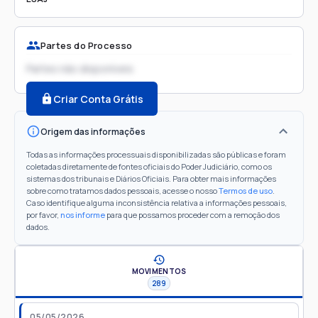
Partes do Processo
Partes não disponíveis
Criar Conta Grátis
Origem das informações
Todas as informações processuais disponibilizadas são públicas e foram
coletadas diretamente de fontes oficiais do Poder Judiciário, como os
sistemas dos tribunais e Diários Oficiais. Para obter mais informações
sobre como tratamos dados pessoais, acesse o nosso
Termos de uso
.
Caso identifique alguma inconsistência relativa a informações pessoais,
por favor,
nos informe
para que possamos proceder com a remoção dos
dados.
MOVIMENTOS
289
05/05/2026