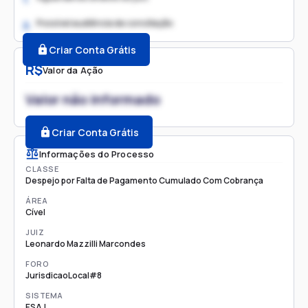
Possível audiência de conciliação
2.
Criar Conta Grátis
R$
Valor da Ação
Valor não informado
Criar Conta Grátis
Informações do Processo
CLASSE
Despejo por Falta de Pagamento Cumulado Com Cobrança
ÁREA
Cível
JUIZ
Leonardo Mazzilli Marcondes
FORO
JurisdicaoLocal#8
SISTEMA
ESAJ