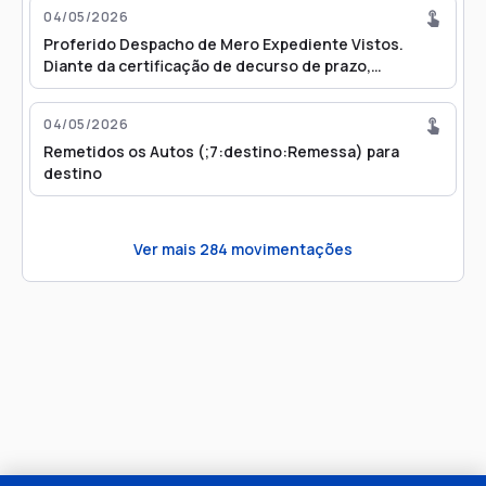
04/05/2026
Proferido Despacho de Mero Expediente Vistos.
Diante da certificação de decurso de prazo,
manifeste-se a parte exequente em termos de
prosseguimento no prazo de 15 dias, sob pena de
04/05/2026
arquivamento. Decorrido o prazo sem manifestação,
Remetidos os Autos (;7:destino:Remessa) para
arquive-se de forma provisória, independentemente
destino
de novo despacho. Intime-se.
Ver mais
284
movimentações