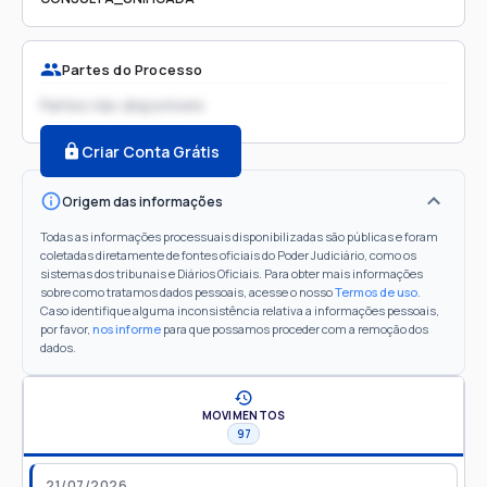
Partes do Processo
Partes não disponíveis
Criar Conta Grátis
Origem das informações
Todas as informações processuais disponibilizadas são públicas e foram
coletadas diretamente de fontes oficiais do Poder Judiciário, como os
sistemas dos tribunais e Diários Oficiais. Para obter mais informações
sobre como tratamos dados pessoais, acesse o nosso
Termos de uso
.
Caso identifique alguma inconsistência relativa a informações pessoais,
por favor,
nos informe
para que possamos proceder com a remoção dos
dados.
MOVIMENTOS
97
21/07/2026