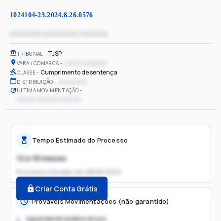
1024104-23.2024.8.26.0576
xxxxxxxx xxxxxxxxx xxxxxxx
TJSP
TRIBUNAL
xxxxxx xxxxxxxx
VARA / COMARCA
Cumprimento de sentença
CLASSE
xx/xx/xxxx
DISTRIBUIÇÃO
ÚLTIMA MOVIMENTAÇÃO
xxxxxx xxxxxxxx xxxxxxx
Tempo Estimado do Processo
12 a 18 meses
Processo iniciado em
28/05/2024
Criar Conta Grátis
Prováveis Movimentações (não garantido)
Aguardando análise do juiz
1.