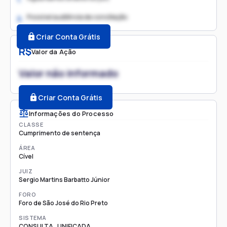
Possível audiência de conciliação
2.
Criar Conta Grátis
R$
Valor da Ação
Valor não informado
Criar Conta Grátis
Informações do Processo
CLASSE
Cumprimento de sentença
ÁREA
Cível
JUIZ
Sergio Martins Barbatto Júnior
FORO
Foro de São José do Rio Preto
SISTEMA
CONSULTA_UNIFICADA