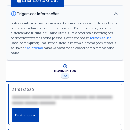
Criar Conta Grátis
Origem das informações
Todas as informações processuais disponibilizadas são públicas e foram
coletadas diretamente de fontes oficiais do Poder Judiciário, como os
sistemas dos tribunais e Diários Oficiais. Para obter mais informações
sobre como tratamos dados pessoais, acesse o nosso
Termos de uso
.
Caso identifique alguma inconsistência relativa a informações pessoais,
por favor,
nos informe
para que possamos proceder com a remoção dos
dados.
MOVIMENTOS
22
21/08/2020
xxxxxxxx xxxxxxxxx xxx xxxxx xxxxxx xxx xxxxxxx
xxxxx xxxxxx xxxxxxx
Desbloquear