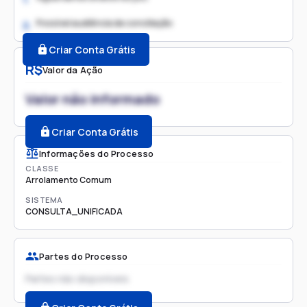
Possível audiência de conciliação
2.
Criar Conta Grátis
R$
Valor da Ação
Valor não informado
Criar Conta Grátis
Informações do Processo
CLASSE
Arrolamento Comum
SISTEMA
CONSULTA_UNIFICADA
Partes do Processo
Partes não disponíveis