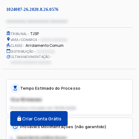
1024087-26.2020.8.26.0576
xxxxxxxx xxxxxxxxx xxxxxxx
TJSP
TRIBUNAL
xxxxxx xxxxxxxx
VARA / COMARCA
Arrolamento Comum
CLASSE
xx/xx/xxxx
DISTRIBUIÇÃO
ÚLTIMA MOVIMENTAÇÃO
xxxxxx xxxxxxxx xxxxxxx
Tempo Estimado do Processo
12 a 18 meses
Processo iniciado em
18/06/2020
Criar Conta Grátis
Prováveis Movimentações (não garantido)
Aguardando análise do juiz
1.