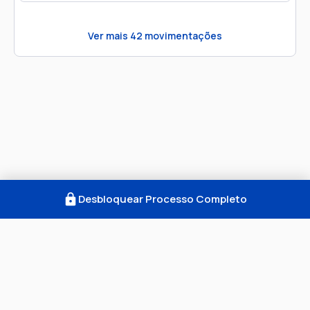
Ver mais
42
movimentações
Desbloquear Processo Completo
Como Funciona
FAQ
Notícias
Termos
Privacidade