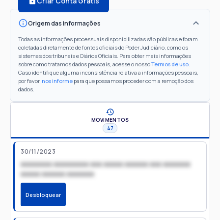
Criar Conta Grátis
Origem das informações
Todas as informações processuais disponibilizadas são públicas e foram
coletadas diretamente de fontes oficiais do Poder Judiciário, como os
sistemas dos tribunais e Diários Oficiais. Para obter mais informações
sobre como tratamos dados pessoais, acesse o nosso
Termos de uso
.
Caso identifique alguma inconsistência relativa a informações pessoais,
por favor,
nos informe
para que possamos proceder com a remoção dos
dados.
MOVIMENTOS
47
30/11/2023
xxxxxxxx xxxxxxxxx xxx xxxxx xxxxxx xxx xxxxxxx
xxxxx xxxxxx xxxxxxx
Desbloquear