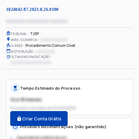
1024042-87.2023.8.26.0100
xxxxxxxx xxxxxxxxx xxxxxxx
TJSP
TRIBUNAL
xxxxxx xxxxxxxx
VARA / COMARCA
Procedimento Comum Cível
CLASSE
xx/xx/xxxx
DISTRIBUIÇÃO
ÚLTIMA MOVIMENTAÇÃO
xxxxxx xxxxxxxx xxxxxxx
Tempo Estimado do Processo
12 a 18 meses
Processo iniciado em
01/03/2023
Criar Conta Grátis
Prováveis Movimentações (não garantido)
Aguardando análise do juiz
1.