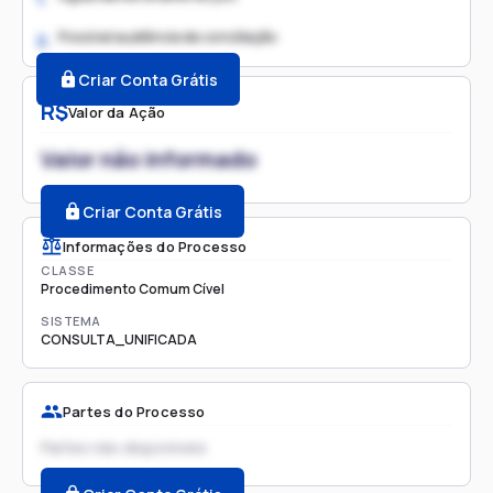
Possível audiência de conciliação
2.
Criar Conta Grátis
R$
Valor da Ação
Valor não informado
Criar Conta Grátis
Informações do Processo
CLASSE
Procedimento Comum Cível
SISTEMA
CONSULTA_UNIFICADA
Partes do Processo
Partes não disponíveis