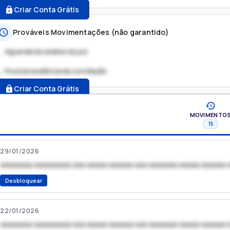
Criar Conta Grátis
Prováveis Movimentações (não garantido)
Aguardando análise do juiz
Possível audiência de conciliação
.
Criar Conta Grátis
MOVIMENTO
15
29/01/2026
xxxxxxxx xxxxxxxxx xxx xxxxx xxxxxx xxx xxxxxxx xxxxx xxxxxx 
Desbloquear
22/01/2026
xxxxxxxx xxxxxxxxx xxx xxxxx xxxxxx xxx xxxxxxx xxxxx xxxxxx 