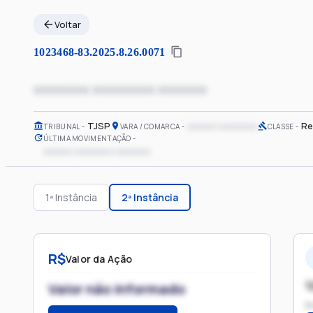
Voltar
1023468-83.2025.8.26.0071
xxxxxxxx xxxxxxxxx xxxxxxx
TJSP
xxxxxx xxxxxxxx
Re
TRIBUNAL
VARA / COMARCA
CLASSE
ÚLTIMA MOVIMENTAÇÃO
xxxxxx xxxxxxxx xxxxxxx
1ª Instância
2ª Instância
R$
Valor da Ação
1
Valor não informado
P