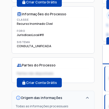
Criar Conta Grátis
Informações do Processo
CLASSE
Recurso Inominado Cível
1.
FORO
2
JurisdicaoLocal#8
SISTEMA
CONSULTA_UNIFICADA
Partes do Processo
Partes não disponíveis
Criar Conta Grátis
Origem das informações
Todas as informações processuais