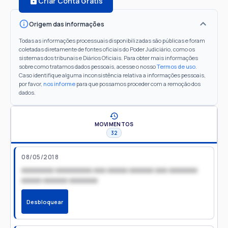
Criar Conta Grátis
Origem das informações
Todas as informações processuais disponibilizadas são públicas e foram
coletadas diretamente de fontes oficiais do Poder Judiciário, como os
sistemas dos tribunais e Diários Oficiais. Para obter mais informações
sobre como tratamos dados pessoais, acesse o nosso
Termos de uso
.
Caso identifique alguma inconsistência relativa a informações pessoais,
por favor,
nos informe
para que possamos proceder com a remoção dos
dados.
MOVIMENTOS
32
08/05/2018
xxxxxxxx xxxxxxxxx xxx xxxxx xxxxxx xxx xxxxxxx
xxxxx xxxxxx xxxxxxx
Desbloquear