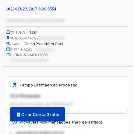
1023413-22.2017.8.26.0554
xxxxxxxx xxxxxxxxx xxxxxxx
TJSP
TRIBUNAL
xxxxxx xxxxxxxx
VARA / COMARCA
Carta Precatória Cível
CLASSE
xx/xx/xxxx
DISTRIBUIÇÃO
ÚLTIMA MOVIMENTAÇÃO
xxxxxx xxxxxxxx xxxxxxx
Tempo Estimado do Processo
12 a 18 meses
Processo iniciado em
28/09/2017
Criar Conta Grátis
Prováveis Movimentações (não garantido)
Aguardando análise do juiz
1.