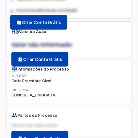
Possível audiência de conciliação
2.
Criar Conta Grátis
R$
Valor da Ação
Valor não informado
Criar Conta Grátis
Informações do Processo
CLASSE
Carta Precatória Cível
SISTEMA
CONSULTA_UNIFICADA
Partes do Processo
Partes não disponíveis