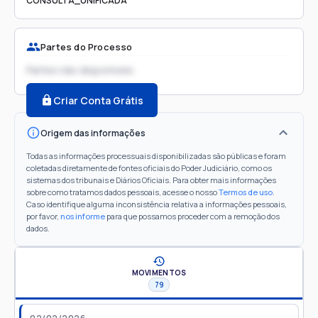
CONSULTA_UNIFICADA
Partes do Processo
Partes não disponíveis
Criar Conta Grátis
Origem das informações
Todas as informações processuais disponibilizadas são públicas e foram
coletadas diretamente de fontes oficiais do Poder Judiciário, como os
sistemas dos tribunais e Diários Oficiais. Para obter mais informações
sobre como tratamos dados pessoais, acesse o nosso
Termos de uso
.
Caso identifique alguma inconsistência relativa a informações pessoais,
por favor,
nos informe
para que possamos proceder com a remoção dos
dados.
MOVIMENTOS
79