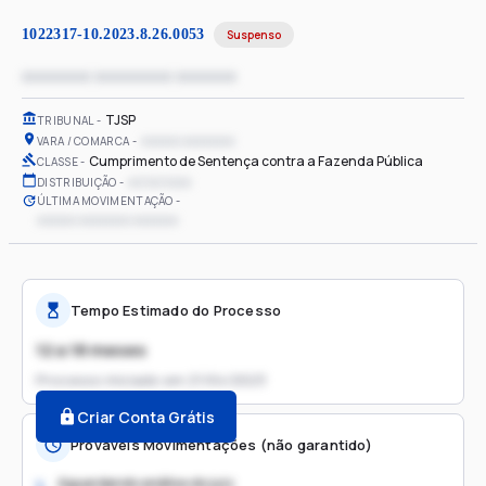
1022317-10.2023.8.26.0053
Suspenso
xxxxxxxx xxxxxxxxx xxxxxxx
TJSP
TRIBUNAL
xxxxxx xxxxxxxx
VARA / COMARCA
Cumprimento de Sentença contra a Fazenda Pública
CLASSE
xx/xx/xxxx
DISTRIBUIÇÃO
ÚLTIMA MOVIMENTAÇÃO
xxxxxx xxxxxxxx xxxxxxx
Tempo Estimado do Processo
12 a 18 meses
Processo iniciado em
21/04/2023
Criar Conta Grátis
Prováveis Movimentações (não garantido)
Aguardando análise do juiz