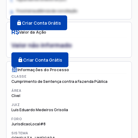
1.
Possível audiência de conciliação
2.
Criar Conta Grátis
R$
Valor da Ação
Valor não informado
Criar Conta Grátis
Informações do Processo
CLASSE
Cumprimento de Sentença contra a Fazenda Pública
ÁREA
Cível
JUIZ
Luis Eduardo Medeiros Grisolia
FORO
JurisdicaoLocal#8
SISTEMA