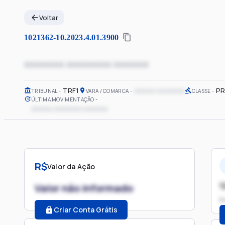
Voltar
1021362-10.2023.4.01.3900
xxxxxxxx xxxxxxxxx xxxxxxx
TRF1
xxxxxx xxxxxxxx
PR
TRIBUNAL
VARA / COMARCA
CLASSE
ÚLTIMA MOVIMENTAÇÃO
xxxxxx xxxxxxxx xxxxxxx
R$
Valor da Ação
1
Valor não informado
P
Criar Conta Grátis