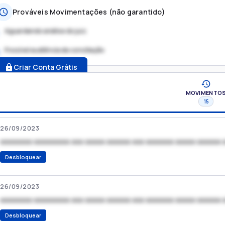
Prováveis Movimentações (não garantido)
Aguardando análise do juiz
Possível audiência de conciliação
.
Criar Conta Grátis
MOVIMENTO
15
26/09/2023
xxxxxxxx xxxxxxxxx xxx xxxxx xxxxxx xxx xxxxxxx xxxxx xxxxxx 
Desbloquear
26/09/2023
xxxxxxxx xxxxxxxxx xxx xxxxx xxxxxx xxx xxxxxxx xxxxx xxxxxx 
Desbloquear