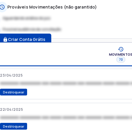
Prováveis Movimentações (não garantido)
Aguardando análise do juiz
Possível audiência de conciliação
.
Criar Conta Grátis
MOVIMENTO
70
23/04/2025
xxxxxxxx xxxxxxxxx xxx xxxxx xxxxxx xxx xxxxxxx xxxxx xxxxxx 
Desbloquear
22/04/2025
xxxxxxxx xxxxxxxxx xxx xxxxx xxxxxx xxx xxxxxxx xxxxx xxxxxx 
Desbloquear