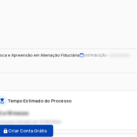
sca e Apreensão em Alienação Fiduciária
xx/xx/xxxx
DISTRIBUIÇÃO
Tempo Estimado do Processo
2 a 18 meses
rocesso iniciado em
31/05/2024
Criar Conta Grátis