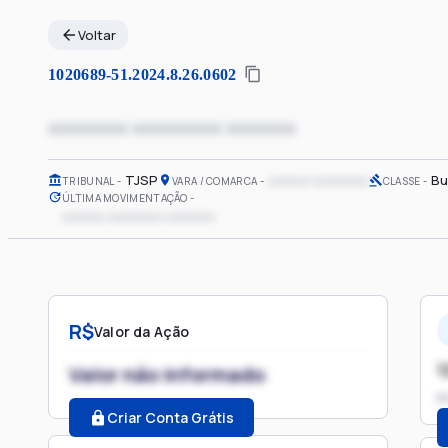
Voltar
1020689-51.2024.8.26.0602
xxxxxxxx xxxxxxxxx xxxxxxx
TJSP
xxxxxx xxxxxxxx
Bu
TRIBUNAL
VARA / COMARCA
CLASSE
ÚLTIMA MOVIMENTAÇÃO
xxxxxx xxxxxxxx xxxxxxx
R$
Valor da Ação
1
Valor não informado
P
Criar Conta Grátis