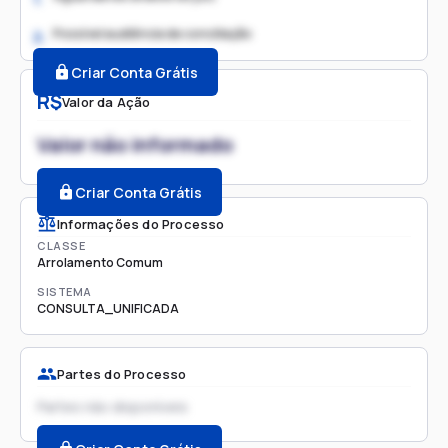
Possível audiência de conciliação
2.
Criar Conta Grátis
R$
Valor da Ação
Valor não informado
Criar Conta Grátis
Informações do Processo
CLASSE
Arrolamento Comum
SISTEMA
CONSULTA_UNIFICADA
Partes do Processo
Partes não disponíveis