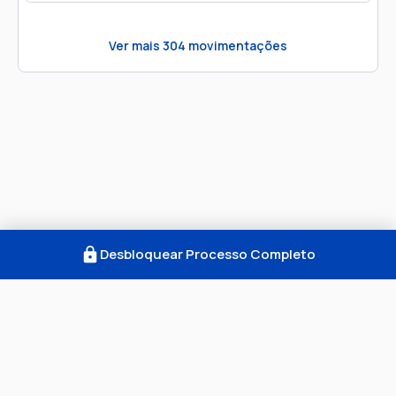
Ver mais
304
movimentações
Desbloquear Processo Completo
Como Funciona
FAQ
Notícias
Termos
Privacidade