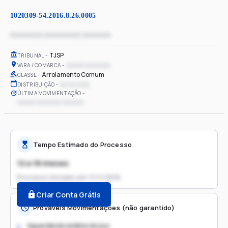
1020309-54.2016.8.26.0005
xxxxxxxx xxxxxxxxx xxxxxxx
TJSP
TRIBUNAL
xxxxxx xxxxxxxx
VARA / COMARCA
Arrolamento Comum
CLASSE
xx/xx/xxxx
DISTRIBUIÇÃO
ÚLTIMA MOVIMENTAÇÃO
xxxxxx xxxxxxxx xxxxxxx
Tempo Estimado do Processo
12 a 18 meses
Processo iniciado em
11/11/2016
Criar Conta Grátis
Prováveis Movimentações (não garantido)
Aguardando análise do juiz
1.