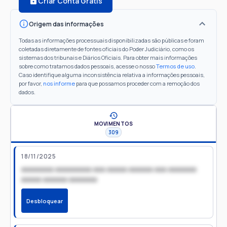
Criar Conta Grátis
Origem das informações
Todas as informações processuais disponibilizadas são públicas e foram
coletadas diretamente de fontes oficiais do Poder Judiciário, como os
sistemas dos tribunais e Diários Oficiais. Para obter mais informações
sobre como tratamos dados pessoais, acesse o nosso
Termos de uso
.
Caso identifique alguma inconsistência relativa a informações pessoais,
por favor,
nos informe
para que possamos proceder com a remoção dos
dados.
MOVIMENTOS
309
18/11/2025
xxxxxxxx xxxxxxxxx xxx xxxxx xxxxxx xxx xxxxxxx
xxxxx xxxxxx xxxxxxx
Desbloquear