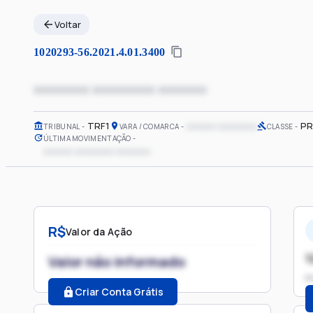
Voltar
1020293-56.2021.4.01.3400
xxxxxxxx xxxxxxxxx xxxxxxx
TRF1
xxxxxx xxxxxxxx
PR
TRIBUNAL
VARA / COMARCA
CLASSE
ÚLTIMA MOVIMENTAÇÃO
xxxxxx xxxxxxxx xxxxxxx
R$
Valor da Ação
1
Valor não informado
P
Criar Conta Grátis