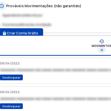
Prováveis Movimentações (não garantido)
Aguardando análise do juiz
Possível audiência de conciliação
.
Criar Conta Grátis
MOVIMENTO
25
06/04/2022
xxxxxxxx xxxxxxxxx xxx xxxxx xxxxxx xxx xxxxxxx xxxxx xxxxxx 
Desbloquear
06/04/2022
xxxxxxxx xxxxxxxxx xxx xxxxx xxxxxx xxx xxxxxxx xxxxx xxxxxx 
Desbloquear