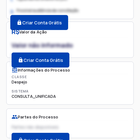
Possível audiência de conciliação
2.
Criar Conta Grátis
R$
Valor da Ação
Valor não informado
Criar Conta Grátis
Informações do Processo
CLASSE
Despejo
SISTEMA
CONSULTA_UNIFICADA
Partes do Processo
Partes não disponíveis