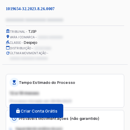
1019654-32.2023.8.26.0007
xxxxxxxx xxxxxxxxx xxxxxxx
TJSP
TRIBUNAL
xxxxxx xxxxxxxx
VARA / COMARCA
Despejo
CLASSE
xx/xx/xxxx
DISTRIBUIÇÃO
ÚLTIMA MOVIMENTAÇÃO
xxxxxx xxxxxxxx xxxxxxx
Tempo Estimado do Processo
12 a 18 meses
Processo iniciado em
28/06/2023
Criar Conta Grátis
Prováveis Movimentações (não garantido)
Aguardando análise do juiz
1.