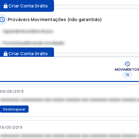
Criar Conta Grátis
Prováveis Movimentações (não garantido)
Aguardando análise do juiz
Possível audiência de conciliação
.
Criar Conta Grátis
MOVIMENTO
19
06/06/2019
xxxxxxxx xxxxxxxxx xxx xxxxx xxxxxx xxx xxxxxxx xxxxx xxxxxx 
Desbloquear
16/05/2019
xxxxxxxx xxxxxxxxx xxx xxxxx xxxxxx xxx xxxxxxx xxxxx xxxxxx 