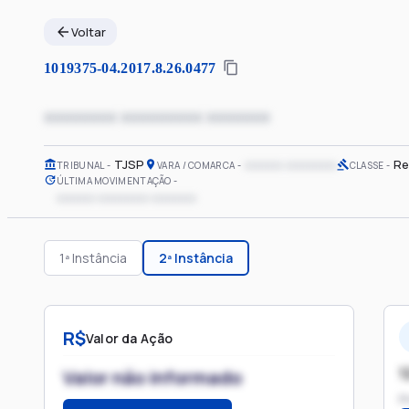
Voltar
1019375-04.2017.8.26.0477
xxxxxxxx xxxxxxxxx xxxxxxx
TJSP
xxxxxx xxxxxxxx
Re
TRIBUNAL
VARA / COMARCA
CLASSE
ÚLTIMA MOVIMENTAÇÃO
xxxxxx xxxxxxxx xxxxxxx
1ª Instância
2ª Instância
R$
Valor da Ação
1
Valor não informado
P