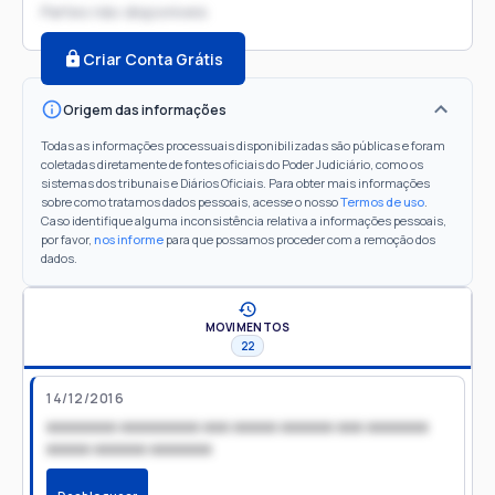
Partes não disponíveis
Criar Conta Grátis
Origem das informações
Todas as informações processuais disponibilizadas são públicas e foram
coletadas diretamente de fontes oficiais do Poder Judiciário, como os
sistemas dos tribunais e Diários Oficiais. Para obter mais informações
sobre como tratamos dados pessoais, acesse o nosso
Termos de uso
.
Caso identifique alguma inconsistência relativa a informações pessoais,
por favor,
nos informe
para que possamos proceder com a remoção dos
dados.
MOVIMENTOS
22
14/12/2016
xxxxxxxx xxxxxxxxx xxx xxxxx xxxxxx xxx xxxxxxx
xxxxx xxxxxx xxxxxxx