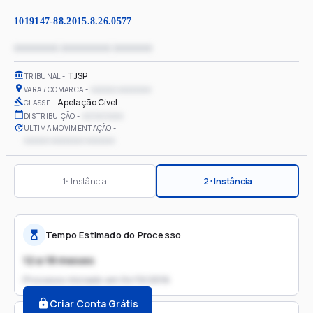
1019147-88.2015.8.26.0577
xxxxxxxx xxxxxxxxx xxxxxxx
TJSP
TRIBUNAL
xxxxxx xxxxxxxx
VARA / COMARCA
Apelação Cível
CLASSE
xx/xx/xxxx
DISTRIBUIÇÃO
ÚLTIMA MOVIMENTAÇÃO
xxxxxx xxxxxxxx xxxxxxx
1ª Instância
2ª Instância
Tempo Estimado do Processo
12 a 18 meses
Processo iniciado em
04/10/2016
Criar Conta Grátis