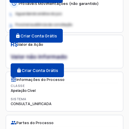
Prováveis Movimentações (não garantido)
Aguardando análise do juiz
1.
Possível audiência de conciliação
2.
Criar Conta Grátis
R$
Valor da Ação
Valor não informado
Criar Conta Grátis
Informações do Processo
CLASSE
Apelação Cível
SISTEMA
CONSULTA_UNIFICADA
Partes do Processo