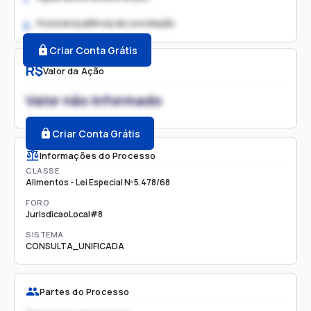
Possível audiência de conciliação
2.
Criar Conta Grátis
R$
Valor da Ação
Valor não informado
Criar Conta Grátis
Informações do Processo
CLASSE
Alimentos - Lei Especial Nº 5.478/68
FORO
JurisdicaoLocal#8
SISTEMA
CONSULTA_UNIFICADA
Partes do Processo