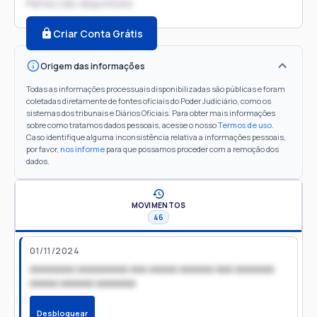
Partes não disponíveis
Criar Conta Grátis
Origem das informações
Todas as informações processuais disponibilizadas são públicas e foram
coletadas diretamente de fontes oficiais do Poder Judiciário, como os
sistemas dos tribunais e Diários Oficiais. Para obter mais informações
sobre como tratamos dados pessoais, acesse o nosso
Termos de uso
.
Caso identifique alguma inconsistência relativa a informações pessoais,
por favor,
nos informe
para que possamos proceder com a remoção dos
dados.
MOVIMENTOS
46
01/11/2024
xxxxxxxx xxxxxxxxx xxx xxxxx xxxxxx xxx xxxxxxx
xxxxx xxxxxx xxxxxxx
Desbloquear