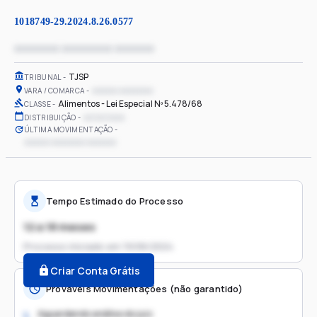
1018749-29.2024.8.26.0577
xxxxxxxx xxxxxxxxx xxxxxxx
TJSP
TRIBUNAL
xxxxxx xxxxxxxx
VARA / COMARCA
Alimentos - Lei Especial Nº 5.478/68
CLASSE
xx/xx/xxxx
DISTRIBUIÇÃO
ÚLTIMA MOVIMENTAÇÃO
xxxxxx xxxxxxxx xxxxxxx
Tempo Estimado do Processo
12 a 18 meses
Processo iniciado em
19/06/2024
Criar Conta Grátis
Prováveis Movimentações (não garantido)
Aguardando análise do juiz
1.