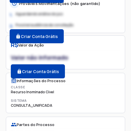
Prováveis Movimentações (não garantido)
Aguardando análise do juiz
1.
Possível audiência de conciliação
2.
Criar Conta Grátis
R$
Valor da Ação
Valor não informado
Criar Conta Grátis
Informações do Processo
CLASSE
Recurso Inominado Cível
SISTEMA
CONSULTA_UNIFICADA
Partes do Processo