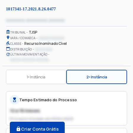
1017341-17.2021.8.26.0477
xxxxxxxx xxxxxxxxx xxxxxxx
TJSP
TRIBUNAL
xxxxxx xxxxxxxx
VARA / COMARCA
Recurso Inominado Cível
CLASSE
xx/xx/xxxx
DISTRIBUIÇÃO
ÚLTIMA MOVIMENTAÇÃO
xxxxxx xxxxxxxx xxxxxxx
1ª Instância
2ª Instância
Tempo Estimado do Processo
12 a 18 meses
Processo iniciado em
03/04/2023
Criar Conta Grátis