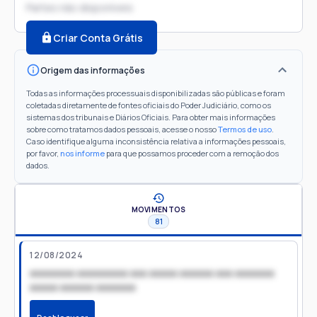
Partes não disponíveis
Criar Conta Grátis
Origem das informações
Todas as informações processuais disponibilizadas são públicas e foram
coletadas diretamente de fontes oficiais do Poder Judiciário, como os
sistemas dos tribunais e Diários Oficiais. Para obter mais informações
sobre como tratamos dados pessoais, acesse o nosso
Termos de uso
.
Caso identifique alguma inconsistência relativa a informações pessoais,
por favor,
nos informe
para que possamos proceder com a remoção dos
dados.
MOVIMENTOS
81
12/08/2024
xxxxxxxx xxxxxxxxx xxx xxxxx xxxxxx xxx xxxxxxx
xxxxx xxxxxx xxxxxxx