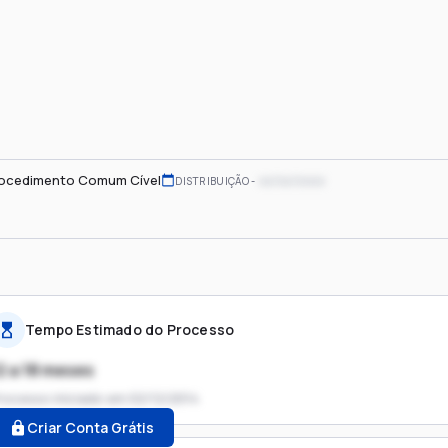
ocedimento Comum Cível
xx/xx/xxxx
DISTRIBUIÇÃO
Tempo Estimado do Processo
2 a 18 meses
rocesso iniciado em
02/12/2014
Criar Conta Grátis