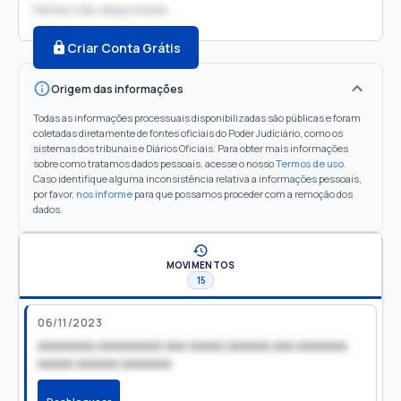
Partes não disponíveis
Criar Conta Grátis
Origem das informações
Todas as informações processuais disponibilizadas são públicas e foram
coletadas diretamente de fontes oficiais do Poder Judiciário, como os
sistemas dos tribunais e Diários Oficiais. Para obter mais informações
sobre como tratamos dados pessoais, acesse o nosso
Termos de uso
.
Caso identifique alguma inconsistência relativa a informações pessoais,
por favor,
nos informe
para que possamos proceder com a remoção dos
dados.
MOVIMENTOS
15
06/11/2023
xxxxxxxx xxxxxxxxx xxx xxxxx xxxxxx xxx xxxxxxx
xxxxx xxxxxx xxxxxxx