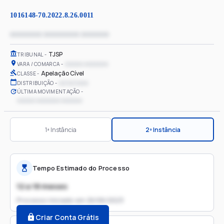
1016148-70.2022.8.26.0011
xxxxxxxx xxxxxxxxx xxxxxxx
TJSP
TRIBUNAL
xxxxxx xxxxxxxx
VARA / COMARCA
Apelação Cível
CLASSE
xx/xx/xxxx
DISTRIBUIÇÃO
ÚLTIMA MOVIMENTAÇÃO
xxxxxx xxxxxxxx xxxxxxx
1ª Instância
2ª Instância
Tempo Estimado do Processo
12 a 18 meses
Processo iniciado em
26/06/2023
Criar Conta Grátis