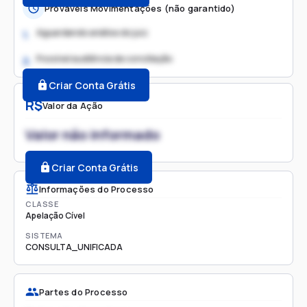
Prováveis Movimentações (não garantido)
Aguardando análise do juiz
1.
Possível audiência de conciliação
2.
Criar Conta Grátis
R$
Valor da Ação
Valor não informado
Criar Conta Grátis
Informações do Processo
CLASSE
Apelação Cível
SISTEMA
CONSULTA_UNIFICADA
Partes do Processo