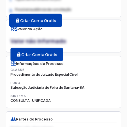
Possível audiência de conciliação
2.
Criar Conta Grátis
R$
Valor da Ação
Valor não informado
Criar Conta Grátis
Informações do Processo
CLASSE
Procedimento do Juizado Especial Cível
FORO
Subseção Judiciária de Feira de Santana-BA
SISTEMA
CONSULTA_UNIFICADA
Partes do Processo