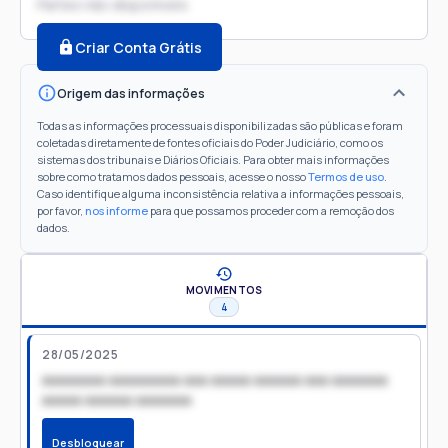
Partes não disponíveis
Criar Conta Grátis
Origem das informações
Todas as informações processuais disponibilizadas são públicas e foram
coletadas diretamente de fontes oficiais do Poder Judiciário, como os
sistemas dos tribunais e Diários Oficiais. Para obter mais informações
sobre como tratamos dados pessoais, acesse o nosso
Termos de uso
.
Caso identifique alguma inconsistência relativa a informações pessoais,
por favor,
nos informe
para que possamos proceder com a remoção dos
dados.
MOVIMENTOS
4
28/05/2025
xxxxxxxx xxxxxxxxx xxx xxxxx xxxxxx xxx xxxxxxx
xxxxx xxxxxx xxxxxxx
Desbloquear