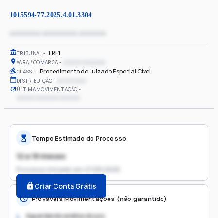
1015594-77.2025.4.01.3304
xxxxxxxx xxxxxxxxx xxxxxxx
TRF1
TRIBUNAL
xxxxxx xxxxxxxx
VARA / COMARCA
Procedimento do Juizado Especial Cível
CLASSE
xx/xx/xxxx
DISTRIBUIÇÃO
ÚLTIMA MOVIMENTAÇÃO
xxxxxx xxxxxxxx xxxxxxx
Tempo Estimado do Processo
12 a 18 meses
Processo iniciado em
27/05/2025
Criar Conta Grátis
Prováveis Movimentações (não garantido)
Aguardando análise do juiz
1.