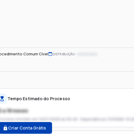
ocedimento Comum Cível
xx/xx/xxxx
DISTRIBUIÇÃO
Tempo Estimado do Processo
2 a 18 meses
rocesso iniciado em
10/07/2025 às 09:48 - Dependência (1015666-19.2
Criar Conta Grátis