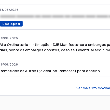
18/06/2026
xxxxxxxx xxxxxxxxx xxx xxxxx xxxxxx xxx xxxxxxx xxxxx xxxxxx 
Desbloquear
18/06/2026
Ato Ordinatório - Intimação - DJE Manifeste-se o embargos pa
dias, sobre os embargos opostos, caso seu eventual acolhim
embargada, nos termos do artigo 1023, §2º do CPC.
18/06/2026
Remetidos os Autos (;7:destino:Remessa) para destino
Ver mais
125
movime