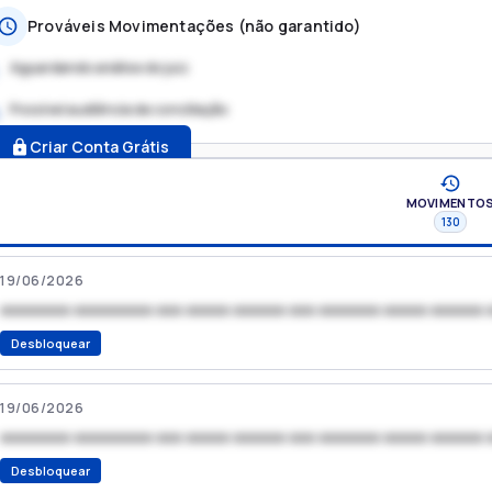
Prováveis Movimentações (não garantido)
Aguardando análise do juiz
Possível audiência de conciliação
.
Criar Conta Grátis
MOVIMENTO
130
19/06/2026
xxxxxxxx xxxxxxxxx xxx xxxxx xxxxxx xxx xxxxxxx xxxxx xxxxxx 
Desbloquear
19/06/2026
xxxxxxxx xxxxxxxxx xxx xxxxx xxxxxx xxx xxxxxxx xxxxx xxxxxx 
Desbloquear