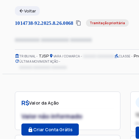
Voltar
1014738-92.2025.8.26.0068
Tramitação prioritária
xxxxxxxx xxxxxxxxx xxxxxxx
TJSP
xxxxxx xxxxxxxx
Pr
TRIBUNAL
VARA / COMARCA
CLASSE
ÚLTIMA MOVIMENTAÇÃO
xxxxxx xxxxxxxx xxxxxxx
R$
Valor da Ação
1
Valor não informado
P
Criar Conta Grátis