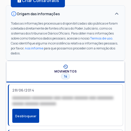
Criar Conta Grátis
Origem das informações
Todas as informações processuais disponibilizadas são públicas e foram
coletadas diretamente de fontes oficiais do Poder Judiciário, como os
sistemas dos tribunais e Diários Oficiais. Para obter mais informações
sobre como tratamos dados pessoais, acesse o nosso
Termos de uso
.
Caso identifique alguma inconsistência relativa a informações pessoais,
por favor,
nos informe
para que possamos proceder com a remoção dos
dados.
MOVIMENTOS
14
28/06/2014
xxxxxxxx xxxxxxxxx xxx xxxxx xxxxxx xxx xxxxxxx
xxxxx xxxxxx xxxxxxx
Desbloquear