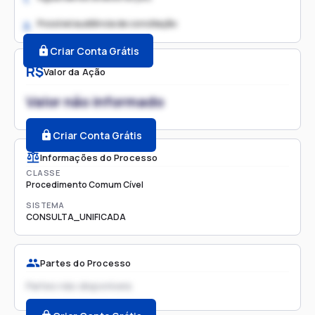
Possível audiência de conciliação
2.
Criar Conta Grátis
R$
Valor da Ação
Valor não informado
Criar Conta Grátis
Informações do Processo
CLASSE
Procedimento Comum Cível
SISTEMA
CONSULTA_UNIFICADA
Partes do Processo
Partes não disponíveis