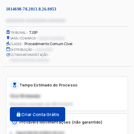
1014698-78.2013.8.26.0053
xxxxxxxx xxxxxxxxx xxxxxxx
TJSP
TRIBUNAL
xxxxxx xxxxxxxx
VARA / COMARCA
Procedimento Comum Cível
CLASSE
xx/xx/xxxx
DISTRIBUIÇÃO
ÚLTIMA MOVIMENTAÇÃO
xxxxxx xxxxxxxx xxxxxxx
Tempo Estimado do Processo
12 a 18 meses
Processo iniciado em
05/12/2013
Criar Conta Grátis
Prováveis Movimentações (não garantido)
Aguardando análise do juiz
1.