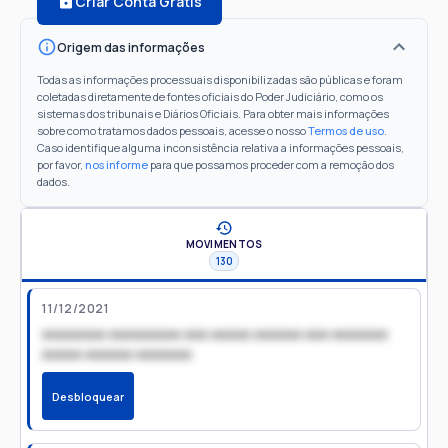
Criar Conta Grátis
Origem das informações
Todas as informações processuais disponibilizadas são públicas e foram
coletadas diretamente de fontes oficiais do Poder Judiciário, como os
sistemas dos tribunais e Diários Oficiais. Para obter mais informações
sobre como tratamos dados pessoais, acesse o nosso
Termos de uso
.
Caso identifique alguma inconsistência relativa a informações pessoais,
por favor,
nos informe
para que possamos proceder com a remoção dos
dados.
MOVIMENTOS
130
11/12/2021
xxxxxxxx xxxxxxxxx xxx xxxxx xxxxxx xxx xxxxxxx
xxxxx xxxxxx xxxxxxx
Desbloquear