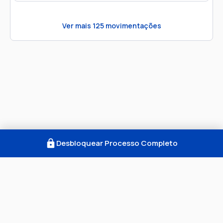
Ver mais
125
movimentações
Desbloquear Processo Completo
Como Funciona
FAQ
Notícias
Termos
Privacidade