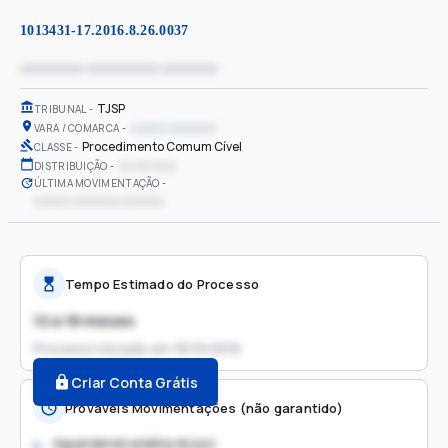
1013431-17.2016.8.26.0037
xxxxxxxx xxxxxxxxx xxxxxxx
TJSP
TRIBUNAL
xxxxxx xxxxxxxx
VARA / COMARCA
Procedimento Comum Cível
CLASSE
xx/xx/xxxx
DISTRIBUIÇÃO
ÚLTIMA MOVIMENTAÇÃO
xxxxxx xxxxxxxx xxxxxxx
Tempo Estimado do Processo
12 a 18 meses
Processo iniciado em
18/10/2016
Criar Conta Grátis
Prováveis Movimentações (não garantido)
Aguardando análise do juiz
1.