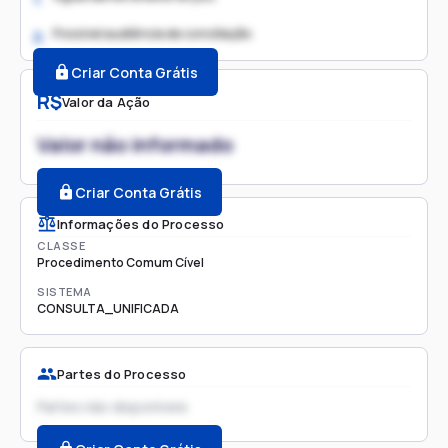
Possível audiência de conciliação
2.
Criar Conta Grátis
R$
Valor da Ação
Valor não informado
Criar Conta Grátis
Informações do Processo
CLASSE
Procedimento Comum Cível
SISTEMA
CONSULTA_UNIFICADA
Partes do Processo
Partes não disponíveis