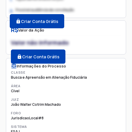
Possível audiência de conciliação
2.
Criar Conta Grátis
R$
Valor da Ação
Valor não informado
Criar Conta Grátis
Informações do Processo
CLASSE
Busca e Apreensão em Alienação Fiduciária
ÁREA
Cível
JUIZ
João Walter Cotrim Machado
FORO
JurisdicaoLocal#8
SISTEMA
ESAJ