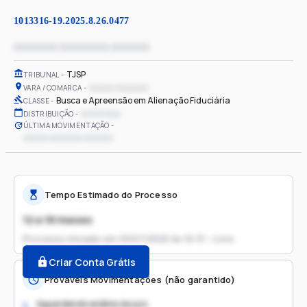
1013316-19.2025.8.26.0477
xxxxxxxx xxxxxxxxx xxxxxxx
TJSP
TRIBUNAL
xxxxxx xxxxxxxx
VARA / COMARCA
Busca e Apreensão em Alienação Fiduciária
CLASSE
xx/xx/xxxx
DISTRIBUIÇÃO
ÚLTIMA MOVIMENTAÇÃO
xxxxxx xxxxxxxx xxxxxxx
Tempo Estimado do Processo
12 a 18 meses
Processo iniciado em
29/07/2025 às 16:31 - Livre
Criar Conta Grátis
Prováveis Movimentações (não garantido)
Aguardando análise do juiz
1.