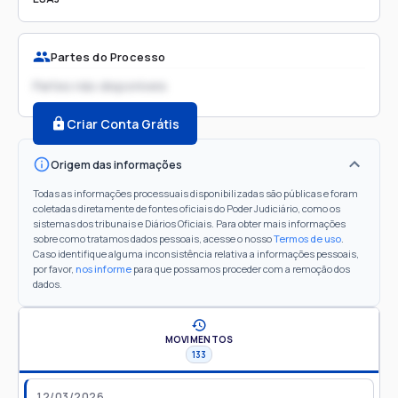
Partes do Processo
Partes não disponíveis
Criar Conta Grátis
Origem das informações
Todas as informações processuais disponibilizadas são públicas e foram
coletadas diretamente de fontes oficiais do Poder Judiciário, como os
sistemas dos tribunais e Diários Oficiais. Para obter mais informações
sobre como tratamos dados pessoais, acesse o nosso
Termos de uso
.
Caso identifique alguma inconsistência relativa a informações pessoais,
por favor,
nos informe
para que possamos proceder com a remoção dos
dados.
MOVIMENTOS
133
12/03/2026