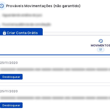
Prováveis Movimentações (não garantido)
Aguardando análise do juiz
Possível audiência de conciliação
.
Criar Conta Grátis
MOVIMENTO
17
25/11/2020
xxxxxxxx xxxxxxxxx xxx xxxxx xxxxxx xxx xxxxxxx xxxxx xxxxxx 
Desbloquear
25/11/2020
xxxxxxxx xxxxxxxxx xxx xxxxx xxxxxx xxx xxxxxxx xxxxx xxxxxx 
Desbloquear