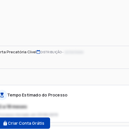
rta Precatória Cível
xx/xx/xxxx
DISTRIBUIÇÃO
Tempo Estimado do Processo
2 a 18 meses
rocesso iniciado em
03/06/2019
Criar Conta Grátis