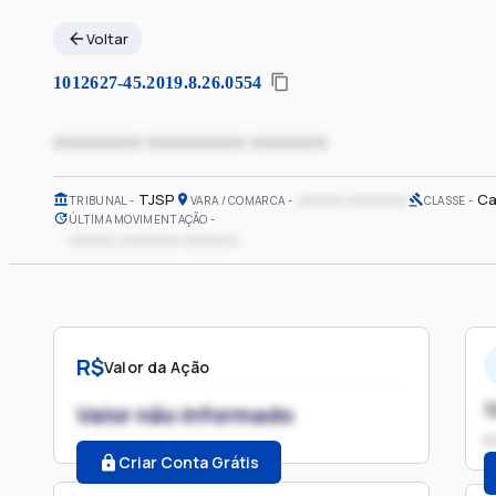
Voltar
1012627-45.2019.8.26.0554
xxxxxxxx xxxxxxxxx xxxxxxx
TJSP
xxxxxx xxxxxxxx
Ca
TRIBUNAL
VARA / COMARCA
CLASSE
ÚLTIMA MOVIMENTAÇÃO
xxxxxx xxxxxxxx xxxxxxx
R$
Valor da Ação
1
Valor não informado
P
Criar Conta Grátis