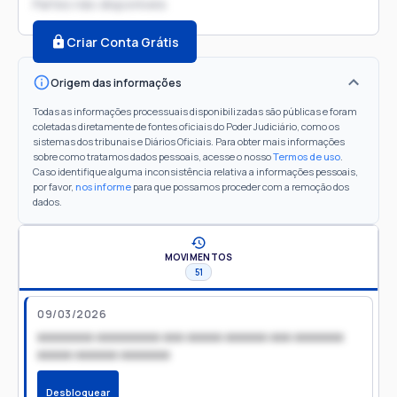
Partes não disponíveis
Criar Conta Grátis
Origem das informações
Todas as informações processuais disponibilizadas são públicas e foram
coletadas diretamente de fontes oficiais do Poder Judiciário, como os
sistemas dos tribunais e Diários Oficiais. Para obter mais informações
sobre como tratamos dados pessoais, acesse o nosso
Termos de uso
.
Caso identifique alguma inconsistência relativa a informações pessoais,
por favor,
nos informe
para que possamos proceder com a remoção dos
dados.
MOVIMENTOS
51
09/03/2026
xxxxxxxx xxxxxxxxx xxx xxxxx xxxxxx xxx xxxxxxx
xxxxx xxxxxx xxxxxxx
Desbloquear