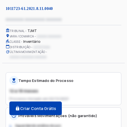
1011723-61.2021.8.11.0040
xxxxxxxx xxxxxxxxx xxxxxxx
TJMT
TRIBUNAL
xxxxxx xxxxxxxx
VARA / COMARCA
Inventário
CLASSE
xx/xx/xxxx
DISTRIBUIÇÃO
ÚLTIMA MOVIMENTAÇÃO
xxxxxx xxxxxxxx xxxxxxx
Tempo Estimado do Processo
12 a 18 meses
Processo iniciado em
02/12/2021
Criar Conta Grátis
Prováveis Movimentações (não garantido)
Aguardando análise do juiz
1.