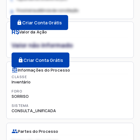
Possível audiência de conciliação
2.
Criar Conta Grátis
R$
Valor da Ação
Valor não informado
Criar Conta Grátis
Informações do Processo
CLASSE
Inventário
FORO
SORRISO
SISTEMA
CONSULTA_UNIFICADA
Partes do Processo